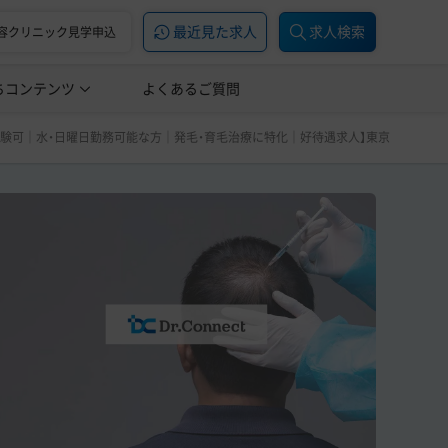
最近見た求人
求人検索
容クリニック見学申込
ちコンテンツ
美容医療の転職お役立ち記事
よくあるご質問
美容医療辞典
遇求人】東京 新宿 カウンセリング、処方、注射など
A｜未経験可｜水・日曜日勤務可能な方｜発毛・育毛治療に特化｜好待遇求人】東京 新宿 