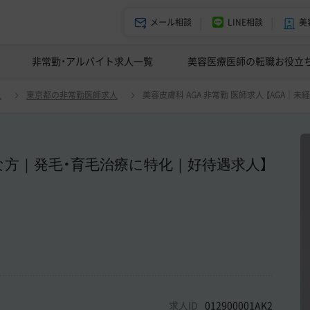
メール相談
LINE相談
美
美容皮膚科の医師転職体験談
非常勤・アルバイト求人一覧
ドクターコネクトの強み
美容クリニックインタビュー
エージェント紹介
美容医療医師の転職お役立
 【AGA｜未経験可｜水・日曜日勤務可能な方｜発毛・育毛治療に特化｜好待
人
東京都の非常勤医師求人
美容皮膚科 AGA 非常勤 医師求人 【AG
な方｜発毛・育毛治療に特化｜好待遇求人】
求人ID
012900001AK2