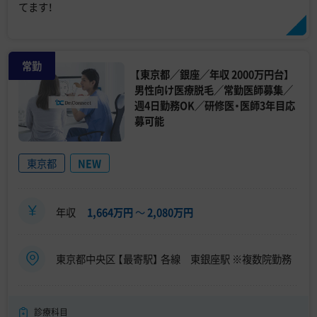
てます！
常勤
【東京都／銀座／年収 2000万円台】
男性向け医療脱毛／常勤医師募集／
週4日勤務OK／研修医・医師3年目応
募可能
東京都
NEW
年収
1,664万円
〜
2,080万円
東京都中央区 【最寄駅】 各線 東銀座駅 ※複数院勤務
診療科目