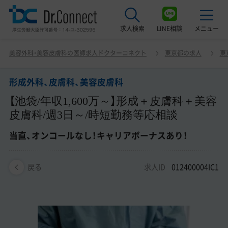
求人検索
LINE相談
メニュー
形成外科、皮膚科、美容皮膚科 【池袋/年収1,600万～】形成
美容外科・美容皮膚科の医師求人ドクターコネクト
東京都の求人
東
＋皮膚科＋美容皮膚科/週3日～/時短勤務等応相談 当直、
最近見た求人
オンコールなし！キャリアボーナスあり！
形成外科、皮膚科、美容皮膚科
美容クリニック見学ご希望の方はこちら
【池袋/年収1,600万～】形成＋皮膚科＋美容
サービス紹介
皮膚科/週3日～/時短勤務等応相談
ドクターコネクトの強み
当直、オンコールなし！キャリアボーナスあり！
エージェント紹介
求人ID
012400004IC1
戻る
常勤求人一覧
非常勤・アルバイト求人一覧