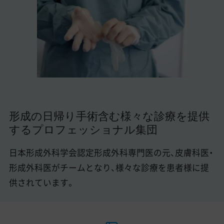
美容医療医師の転職お役立ちコンテンツ
美容クリニック見学・研修情報
美容外科・美容皮膚科の医師転職体験談
美容クリニックインタビュー
美容医療の転職お役立ち記事
形成の日帰り手術含む様々な診療を提供
美容医療辞典
するプロフェッショナル集団
よくあるご質問
日本形成外科学会認定形成外科専門医の元、皮膚科医・
医師採用ご担当者様・その他問い合わせ
形成外科医がチームとなり、様々な診療を患者様に提
供されています。