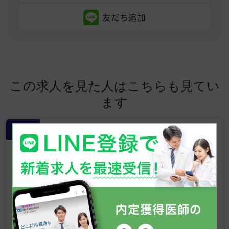
友だち追加
この求人を見た人はこちらも見てい
ます
常勤
【新宿 美容外科・美容皮膚科クリニッ
ク】形成外科専門医募集／美容未経
験OK／ベテラン医師による研修あり
／週4日勤務も応相談／高待遇求人
◎
東京都
NEW