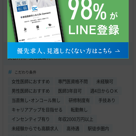
年収
2,200万円
〜
3,000万円
東京都新宿区 【最寄駅】 東京メトロ 新宿三丁目駅
診療科目
美容外科／美容皮膚科
こだわり条件
女性医師におすすめ
専門医資格不問
未経験可
男性医師におすすめ
医師3年目可
週4日からＯＫ
当直無し・オンコール無し
研修制度有
手技あり
キャリアアップを目指せる
転勤無し
インセンティブ有り
年収2000万円以上
未経験からでも高額求人
高待遇
駅徒歩圏内