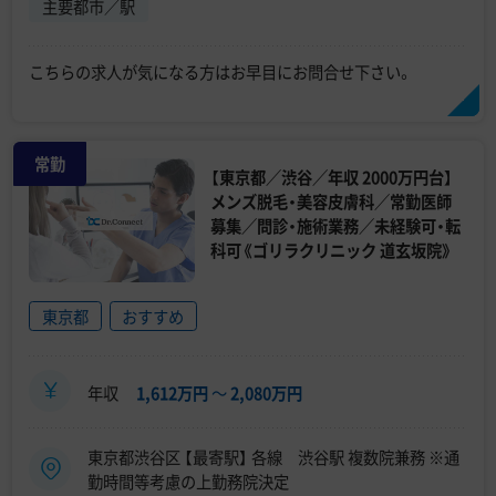
主要都市／駅
こちらの求人が気になる方はお早目にお問合せ下さい。
常勤
【東京都／渋谷／年収 2000万円台】
メンズ脱毛・美容皮膚科／常勤医師
募集／問診・施術業務／未経験可・転
科可《ゴリラクリニック 道玄坂院》
東京都
おすすめ
年収
1,612万円
〜
2,080万円
東京都渋谷区 【最寄駅】 各線 渋谷駅 複数院兼務 ※通
勤時間等考慮の上勤務院決定