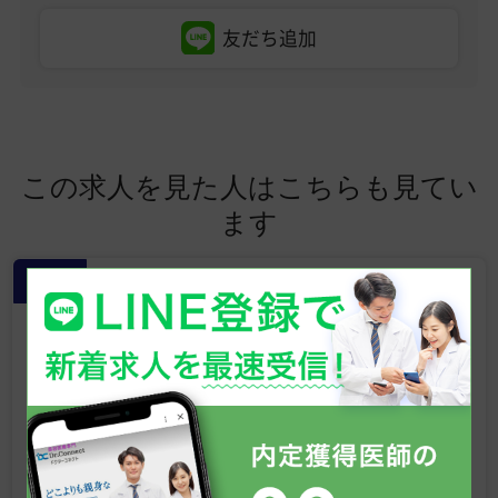
友だち追加
この求人を見た人はこちらも見てい
ます
常勤
【新宿 美容外科・美容皮膚科クリニッ
ク】形成外科専門医募集／美容未経
験OK／ベテラン医師による研修あり
／週4日勤務も応相談／高待遇求人
◎
東京都
NEW