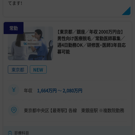
てます！
常勤
【東京都／銀座／年収 2000万円台】
男性向け医療脱毛／常勤医師募集／
週4日勤務OK／研修医・医師3年目応
募可能
東京都
NEW
年収
1,664万円
〜
2,080万円
東京都中央区 【最寄駅】 各線 東銀座駅 ※複数院勤務
診療科目