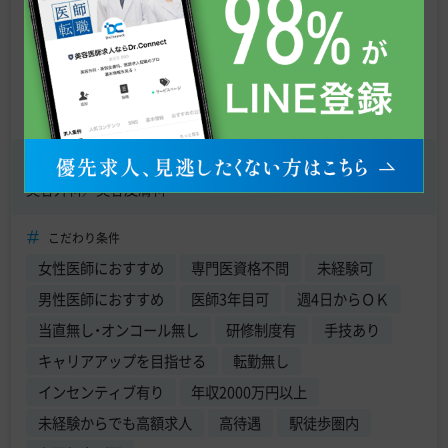
年収
2,200万円
〜
3,000万円
東京都新宿区 【最寄駅】 東京メトロ 新宿三丁目駅
診療科目
美容外科／美容皮膚科
こだわり条件
女性医師におすすめ
専門医資格不問
未経験可
男性医師におすすめ
医師3年目可
週4日からＯＫ
当直無し・オンコール無し
研修制度有
手技あり
キャリアアップを目指せる
転勤無し
インセンティブ有り
年収2000万円以上
未経験からでも高額求人
高待遇
駅徒歩圏内