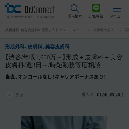
求人検索
LINE相談
メニュー
形成外科、皮膚科、美容皮膚科 【渋谷/年収1,600万～】形成
美容外科・美容皮膚科の医師求人ドクターコネクト
東京都の求人
東
＋皮膚科＋美容皮膚科/週3日～/時短勤務等応相談 当直、
最近見た求人
オンコールなし！キャリアボーナスあり！
形成外科、皮膚科、美容皮膚科
美容クリニック見学ご希望の方はこちら
【渋谷/年収1,600万～】形成＋皮膚科＋美容
サービス紹介
皮膚科/週3日～/時短勤務等応相談
ドクターコネクトの強み
当直、オンコールなし！キャリアボーナスあり！
エージェント紹介
求人ID
012400002IC1
戻る
常勤求人一覧
非常勤・アルバイト求人一覧