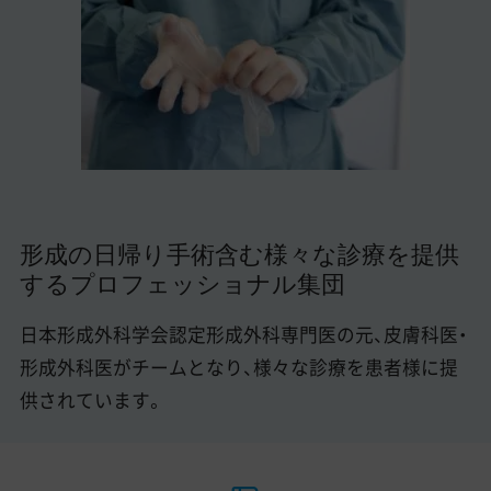
美容医療医師の転職お役立ちコンテンツ
美容クリニック見学・研修情報
美容外科・美容皮膚科の医師転職体験談
美容クリニックインタビュー
美容医療の転職お役立ち記事
形成の日帰り手術含む様々な診療を提供
美容医療辞典
するプロフェッショナル集団
よくあるご質問
日本形成外科学会認定形成外科専門医の元、皮膚科医・
医師採用ご担当者様・その他問い合わせ
形成外科医がチームとなり、様々な診療を患者様に提
供されています。