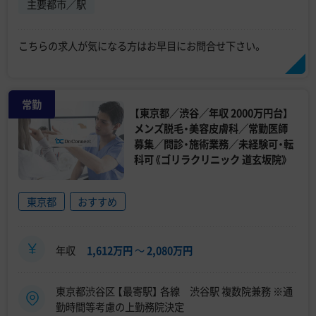
主要都市／駅
こちらの求人が気になる方はお早目にお問合せ下さい。
常勤
【東京都／渋谷／年収 2000万円台】
メンズ脱毛・美容皮膚科／常勤医師
募集／問診・施術業務／未経験可・転
科可《ゴリラクリニック 道玄坂院》
東京都
おすすめ
年収
1,612万円
〜
2,080万円
東京都渋谷区 【最寄駅】 各線 渋谷駅 複数院兼務 ※通
勤時間等考慮の上勤務院決定