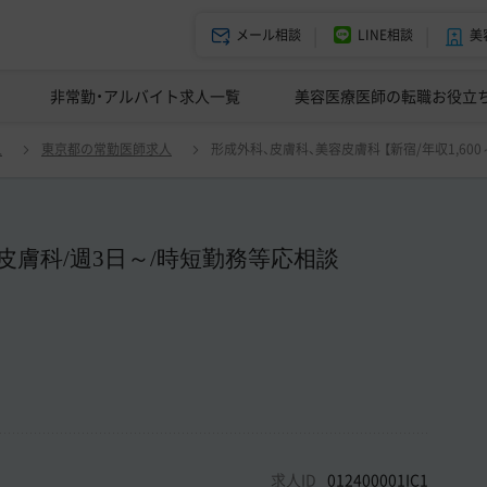
メール相談
LINE相談
美
美容皮膚科の医師転職体験談
非常勤・アルバイト求人一覧
ドクターコネクトの強み
美容クリニックインタビュー
エージェント紹介
美容医療医師の転職お役立
宿/年収1,600～】形成＋皮膚科＋美容皮膚科/週3日～/時短勤務等応相談
人
東京都の常勤医師求人
形成外科、皮膚科、美容皮膚科 【新宿/年収1,6
容皮膚科/週3日～/時短勤務等応相談
求人ID
012400001IC1