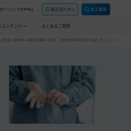
最近見た求人
求人検索
容クリニック見学申込
ちコンテンツ
美容医療の転職お役立ち記事
よくあるご質問
美容医療辞典
 当直、オンコールなし！キャリアボーナスあり！
00～】形成＋皮膚科＋美容皮膚科/週3日～/時短勤務等応相談 当直、オンコールなし！