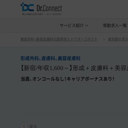
美容クリニック見学・研修情報
サービス紹介
常勤求人一覧
美容外科・
形成外科、皮膚科、美容皮膚科 【新
戻る
美容外科・美容皮膚科の医師求人ドクターコネクト
東京都の求
形成外科、皮膚科、美容皮膚科
【新宿/年収1,600～】形成＋皮膚科＋美
当直、オンコールなし！キャリアボーナスあり！
戻る