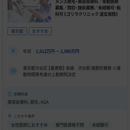
メンズ脱毛・美容皮膚科／常勤医師
募集／問診・施術業務／未経験可・転
科可《ゴリラクリニック 道玄坂院》
東京都
おすすめ
年収
1,612万円
〜
2,080万円
東京都渋谷区 【最寄駅】 各線 渋谷駅 複数院兼務 ※通
勤時間等考慮の上勤務院決定
診療科目
美容皮膚科、脱毛、AGA
こだわり条件
女性医師におすすめ
専門医資格不問
未経験可