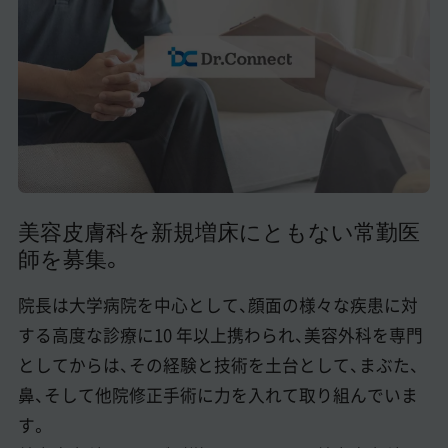
美容医療医師の転職お役立ちコンテンツ
美容クリニック見学・研修情報
美容外科・美容皮膚科の医師転職体験談
美容クリニックインタビュー
美容医療の転職お役立ち記事
美容皮膚科を新規増床にともない常勤医
美容医療辞典
師を募集。
よくあるご質問
院長は大学病院を中心として、顔面の様々な疾患に対
医師採用ご担当者様・その他問い合わせ
する高度な診療に10 年以上携わられ、美容外科を専門
としてからは、その経験と技術を土台として、まぶた、
鼻、そして他院修正手術に力を入れて取り組んでいま
す。