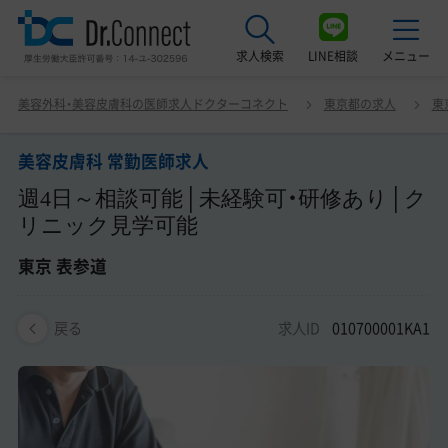
求人検索
LINE相談
メニュー
美容皮膚科 常勤医師求人 週4日～相談可能│未経験可・研
美容外科・美容皮膚科の医師求人ドクターコネクト
東京都の求人
東
修あり│クリニック見学可能 東京 表参道
最近見た求人
美容皮膚科 常勤医師求人
美容クリニック見学ご希望の方はこちら
週4日～相談可能│未経験可・研修あり│ク
サービス紹介
リニック見学可能
ドクターコネクトの強み
東京 表参道
エージェント紹介
求人ID
010700001KA1
戻る
常勤求人一覧
非常勤・アルバイト求人一覧