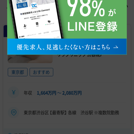
この求人を見た人はこちらも見てい
ます
常勤
【渋谷／年収 2000万円台】男性向け
医療脱毛／転科歓迎／週4日～OK／
自由診療未経験の医師も大歓迎《ゴ
リラクリニック 渋谷院》
東京都
おすすめ
年収
1,664万円
〜
2,080万円
東京都渋谷区 【最寄駅】 各線 渋谷駅 ※複数院勤務