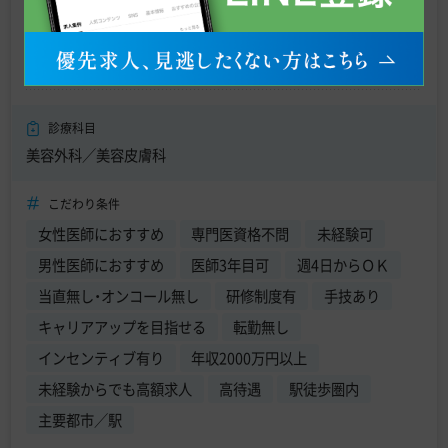
東京都新宿区 【最寄駅】 東京メトロ 新宿三丁目駅
診療科目
美容外科／美容皮膚科
こだわり条件
女性医師におすすめ
専門医資格不問
未経験可
男性医師におすすめ
医師3年目可
週4日からＯＫ
当直無し・オンコール無し
研修制度有
手技あり
キャリアアップを目指せる
転勤無し
インセンティブ有り
年収2000万円以上
未経験からでも高額求人
高待遇
駅徒歩圏内
主要都市／駅