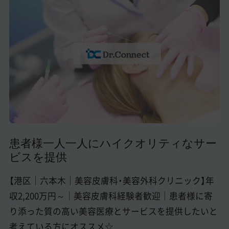
美容医療医師の転職お役立ちコンテンツ
美容クリニック見学・研修情報
美容外科・美容皮膚科の医師転職体験談
美容クリニックインタビュー
美容医療の転職お役立ち記事
美容医療辞典
患者様一人一人にハイクオリティなサー
よくあるご質問
ビスを提供
医師採用ご担当者様・その他問い合わせ
【港区｜六本木｜美容皮膚科・美容外科クリニック】年
収2,200万円～｜美容皮膚科経験者歓迎｜患者様に寄
り添った質の高い美容医療とサービスを提供したいと
考えている方にオススメ☆