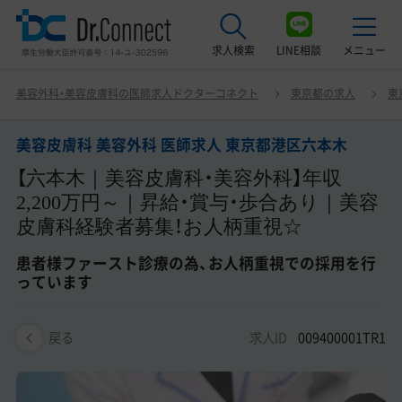
求人検索
LINE相談
メニュー
美容皮膚科 美容外科 医師求人 東京都港区六本木 【六本木
美容外科・美容皮膚科の医師求人ドクターコネクト
東京都の求人
東
｜美容皮膚科・美容外科】年収2,200万円～｜昇給・賞与・歩
最近見た求人
合あり｜美容皮膚科経験者募集！お人柄重視☆ 患者様ファ
ースト診療の為、お人柄重視での採用を行っています
美容皮膚科 美容外科 医師求人 東京都港区六本木
美容クリニック見学ご希望の方はこちら
【六本木｜美容皮膚科・美容外科】年収
サービス紹介
2,200万円～｜昇給・賞与・歩合あり｜美容
皮膚科経験者募集！お人柄重視☆
ドクターコネクトの強み
患者様ファースト診療の為、お人柄重視での採用を行
エージェント紹介
っています
常勤求人一覧
求人ID
009400001TR1
戻る
非常勤・アルバイト求人一覧