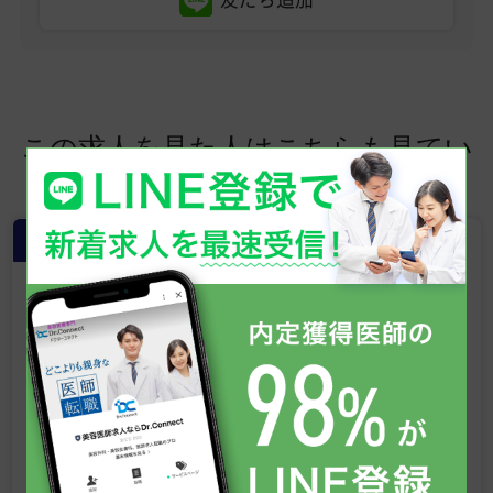
この求人を見た人はこちらも見てい
ます
常勤
【新宿 美容外科・美容皮膚科クリニッ
ク】形成外科専門医募集／美容未経
験OK／ベテラン医師による研修あり
／週4日勤務も応相談／高待遇求人
◎
東京都
NEW
年収
2,200万円
〜
3,000万円