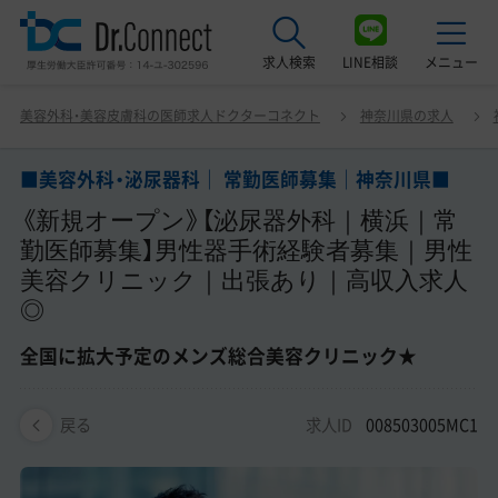
求人検索
LINE相談
メニュー
■美容外科・泌尿器科｜ 常勤医師募集｜神奈川県■ 《新規
美容外科・美容皮膚科の医師求人ドクターコネクト
神奈川県の求人
オープン》【泌尿器外科｜横浜｜常勤医師募集】男性器手術
最近見た求人
経験者募集｜男性美容クリニック｜出張あり｜高収入求人
◎ 全国に拡大予定のメンズ総合美容クリニック★
■美容外科・泌尿器科｜ 常勤医師募集｜神奈川県■
美容クリニック見学ご希望の方はこちら
《新規オープン》【泌尿器外科｜横浜｜常
サービス紹介
勤医師募集】男性器手術経験者募集｜男性
美容クリニック｜出張あり｜高収入求人
ドクターコネクトの強み
◎
エージェント紹介
全国に拡大予定のメンズ総合美容クリニック★
常勤求人一覧
求人ID
008503005MC1
戻る
非常勤・アルバイト求人一覧