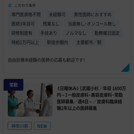
こだわり条件
専門医資格不問
未経験可
男性医師におすすめ
医師3年目可
残業なし
当直無し・オンコール無し
研修制度有
手技あり
ノルマなし
勤務曜日固定
時給1万円以上
駅徒歩圏内
主要都市／駅
自由診療未経験の医師の応募も歓迎です！
常勤
《日曜休み》【武蔵小杉／年収 1600万
円～】一般皮膚科・美容皮膚科・常勤
医師募集／週4日～／皮膚科臨床経
験2年以上の医師募集
神奈川県
NEW