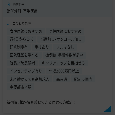
診療科目
整形外科、再生医療
こだわり条件
女性医師におすすめ
男性医師におすすめ
週4日からＯＫ
当直無し・オンコール無し
研修制度有
手技あり
ノルマなし
医院経営を学べる
症例数・手術件数が多い
院長／院長候補
キャリアアップを目指せる
インセンティブ有り
年収2000万円以上
未経験からでも高額求人
高待遇
駅徒歩圏内
主要都市／駅
新宿院、銀座院も兼務できる医師の方歓迎！