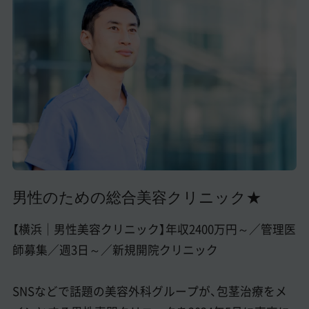
美容医療医師の転職お役立ちコンテンツ
美容クリニック見学・研修情報
美容外科・美容皮膚科の医師転職体験談
美容クリニックインタビュー
美容医療の転職お役立ち記事
美容医療辞典
男性のための総合美容クリニック★
よくあるご質問
医師採用ご担当者様・その他問い合わせ
【横浜｜男性美容クリニック】年収2400万円～／管理医
師募集／週3日～／新規開院クリニック
SNSなどで話題の美容外科グループが、包茎治療をメ