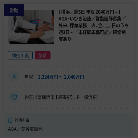
常勤
【横浜／週5日 年収 2040万円～】
AGA・いびき治療／常勤医師募集／
外来、採血業務／火、金、土、日のうち
週3日～／未経験応募可能／研修制
度あり
神奈川県
急募
年収
1,224万円
〜
2,040万円
神奈川県横浜市 【最寄駅】 JR 横浜駅
診療科目
AGA／美容皮膚科