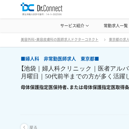
美容クリニック見学・研修情報
サービス紹介
常勤求人一覧
美容外科・
■婦人科 非常勤医師求人 東京都■ 【池袋｜婦
戻る
美容外科・美容皮膚科の医師求人ドクターコネクト
東京都の求
■婦人科 非常勤医師求人 東京都■
【池袋｜婦人科クリニック｜医者アルバイ
月曜日｜50代前半までの方が多く活躍
母体保護指定医保持者、または母体保護指定医取得条
戻る