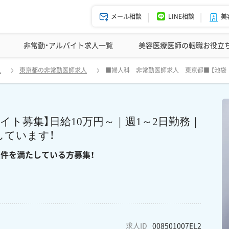
メール相談
LINE相談
美
美容皮膚科の医師転職体験談
非常勤・アルバイト求人一覧
ドクターコネクトの強み
美容クリニックインタビュー
エージェント紹介
美容医療医師の転職お役立
人科クリニック｜医者アルバイト募集】日給10万円～｜週1～2日勤務｜
人
東京都の非常勤医師求人
■婦人科 非常勤医師求人 東京都■ 【池袋
指定医保持者、または母体保護指定医取得条件を満たしている方募
ト募集】日給10万円～｜週1～2日勤務｜
しています！
件を満たしている方募集！
求人ID
008501007EL2