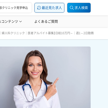
最近見た求人
求人検索
容クリニック見学申込
ちコンテンツ
美容医療の転職お役立ち記事
よくあるご質問
美容医療辞典
月曜日｜50代前半までの方が多く活躍しています！ 母体保護
｜婦人科クリニック｜医者アルバイト募集】日給10万円～｜週1～2日勤務｜月曜日
集！