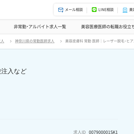
メール相談
LINE相談
美
美容皮膚科の医師転職体験談
非常勤・アルバイト求人一覧
ドクターコネクトの強み
美容クリニックインタビュー
エージェント紹介
美容医療医師の転職お役立
美容皮膚科 常勤 医師｜レーザー脱毛・ヒアルロン酸注入など 経験者歓
求人
神奈川県の常勤医師求人
美容皮膚科 常勤 医師｜レーザー脱毛・ヒ
酸注入など
求人ID
007900001SK1