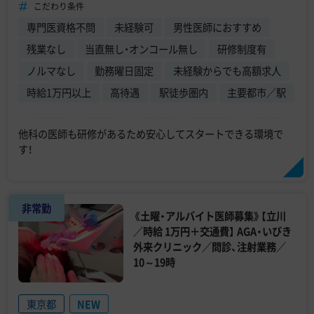
こだわり条件
専門医資格不問
未経験可
男性医師におすすめ
残業なし
当直無し・オンコール無し
研修制度有
ノルマなし
勤務曜日固定
未経験からでも高額求人
時給1万円以上
高待遇
駅徒歩圏内
主要都市／駅
他科の医師も研修があるため安心してスタートできる環境で
す！
非常勤
《土曜・アルバイト医師募集》【立川
／時給 1万円＋交通費】 AGA・いびき
外来クリニック／問診、注射業務／
10～19時
東京都
NEW