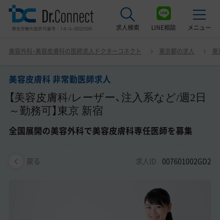
求人検索
LINE相談
メニュー
美容皮膚科 非常勤医師求人 【美容皮膚科/レーザー、注入系
美容外科・美容皮膚科の医師求人ドクターコネクト
東京都の求人
東
など/週2日～勤務可】東京 新宿 全国展開の美容外科で美容
最近見た求人
皮膚科専任医師を募集
美容皮膚科 非常勤医師求人
美容クリニック見学ご希望の方はこちら
【美容皮膚科/レーザー、注入系など/週2日
サービス紹介
～勤務可】東京 新宿
ドクターコネクトの強み
全国展開の美容外科で美容皮膚科専任医師を募集
エージェント紹介
求人ID
007601002GD2
戻る
常勤求人一覧
非常勤・アルバイト求人一覧