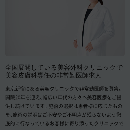
美容医療医師の転職お役立ちコンテンツ
美容クリニック見学・研修情報
美容外科・美容皮膚科の医師転職体験談
美容クリニックインタビュー
美容医療の転職お役立ち記事
全国展開している美容外科クリニックで
美容医療辞典
美容皮膚科専任の非常勤医師求人
よくあるご質問
東京新宿にある美容クリニックで非常勤医師を募集。
医師採用ご担当者様・その他問い合わせ
開院20年を迎え、幅広い年代の方々へ美容医療をご提
供し続けています。施術の選択は患者様に応じたもの
を、施術の説明はご不安やご不明点が残らないよう徹
底的に行なっているお客様に寄り添ったクリニックで