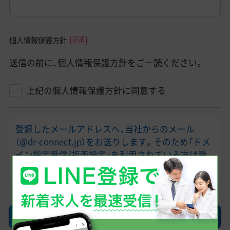
個人情報保護方針
送信の前に、
個人情報保護方針
をご一読ください。
上記の個人情報保護方針に同意する
登録したメールアドレスへ、当社からのメール
（@dr-connect.jp）をお送りします。そのため「ドメ
イン指定受信/拒否設定」を利用されている方は受
け取れるようにお願いします。
確認画面へ