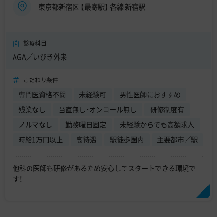
東京都新宿区 【最寄駅】 各線 新宿駅
診療科目
AGA／いびき外来
こだわり条件
専門医資格不問
未経験可
男性医師におすすめ
残業なし
当直無し・オンコール無し
研修制度有
ノルマなし
勤務曜日固定
未経験からでも高額求人
時給1万円以上
高待遇
駅徒歩圏内
主要都市／駅
他科の医師も研修があるため安心してスタートできる環境で
す！