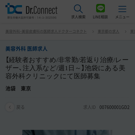
求人検索
LINE相談
メニュー
美容外科 医師求人 【経験者おすすめ/非常勤/若返り治療/
美容外科・美容皮膚科の医師求人ドクターコネクト
東京都の求人
東
レーザー、注入系など/週1日～】池袋にある美容外科クリ
最近見た求人
ニックにて医師募集 池袋 東京
美容外科 医師求人
美容クリニック見学ご希望の方はこちら
【経験者おすすめ/非常勤/若返り治療/レー
サービス紹介
ザー、注入系など/週1日～】池袋にある美
容外科クリニックにて医師募集
ドクターコネクトの強み
池袋 東京
エージェント紹介
求人ID
007600001GD2
常勤求人一覧
戻る
非常勤・アルバイト求人一覧