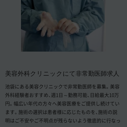
美容医療医師の転職お役立ちコンテンツ
美容クリニック見学・研修情報
美容外科・美容皮膚科の医師転職体験談
美容クリニックインタビュー
美容医療の転職お役立ち記事
美容医療辞典
美容外科クリニックにて非常勤医師求人
よくあるご質問
池袋にある美容クリニックで非常勤医師を募集。美容
医師採用ご担当者様・その他問い合わせ
外科経験者おすすめ、週1日～勤務可能、日給最大10万
円。幅広い年代の方々へ美容医療をご提供し続けてい
ます。施術の選択は患者様に応じたものを、施術の説
明はご不安やご不明点が残らないよう徹底的に行なっ