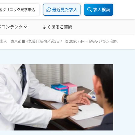
最近見た求人
求人検索
容クリニック見学申込
ちコンテンツ
美容医療の転職お役立ち記事
よくあるご質問
美容医療辞典
き治療／常勤管理医師募集／問診業務メイン／週4日～OK／未経験
師求人 東京都■ 《急募》【新宿／週5日 年収 2080万円～】AGA・いびき治療／