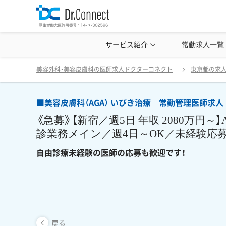
美容クリニック見学・研修情報
サービス紹介
常勤求人一覧
美容外科・
■美容皮膚科（AGA） いびき治療 常勤管理医師
戻る
美容外科・美容皮膚科の医師求人ドクターコネクト
東京都の求
■美容皮膚科（AGA） いびき治療 常勤管理医師求
《急募》【新宿／週5日 年収 2080万円
診業務メイン／週4日～OK／未経験応
自由診療未経験の医師の応募も歓迎です！
戻る