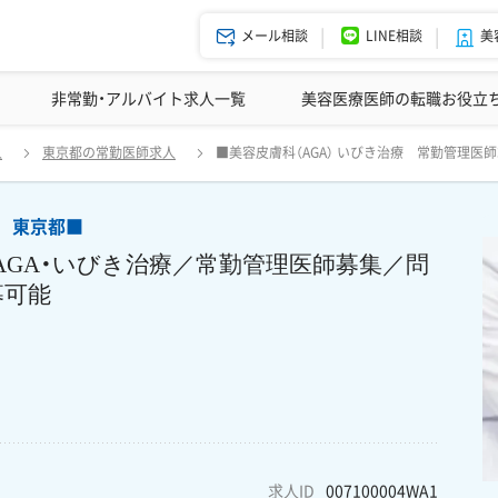
メール相談
LINE相談
美
美容皮膚科の医師転職体験談
非常勤・アルバイト求人一覧
ドクターコネクトの強み
美容クリニックインタビュー
エージェント紹介
美容医療医師の転職お役立
求人 東京都■ 《急募》【新宿／週5日 年収 2080万円～】AGA・いび
人
東京都の常勤医師求人
■美容皮膚科（AGA） いびき治療 常勤管理医
応募可能 自由診療未経験の医師の応募も歓迎です！
人 東京都■
～】AGA・いびき治療／常勤管理医師募集／問
募可能
求人ID
007100004WA1