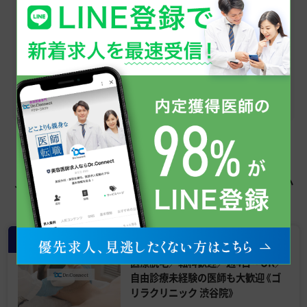
医師求人情報のお問い合わせから、転職への不安・
疑問点まで、お気軽にご相談ください。
まずはお友だち登録から！
友だち追加
この求人を見た人はこちらも見てい
ます
常勤
【渋谷／年収 2000万円台】男性向け
医療脱毛／転科歓迎／週4日～OK／
自由診療未経験の医師も大歓迎《ゴ
リラクリニック 渋谷院》