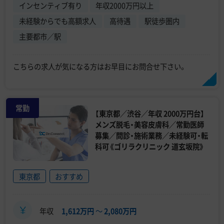
インセンティブ有り
年収2000万円以上
未経験からでも高額求人
高待遇
駅徒歩圏内
主要都市／駅
こちらの求人が気になる方はお早目にお問合せ下さい。
常勤
【東京都／渋谷／年収 2000万円台】
メンズ脱毛・美容皮膚科／常勤医師
募集／問診・施術業務／未経験可・転
科可《ゴリラクリニック 道玄坂院》
東京都
おすすめ
年収
1,612万円
〜
2,080万円