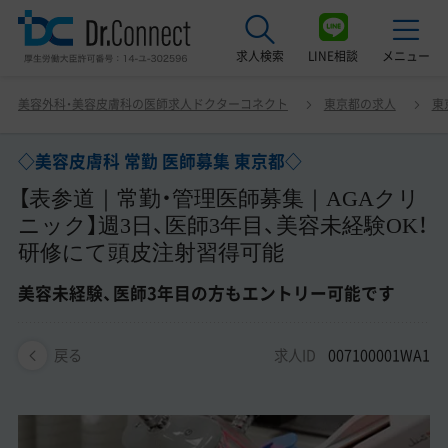
求人検索
LINE相談
メニュー
◇美容皮膚科 常勤 医師募集 東京都◇ 【表参道｜常勤・管理
美容外科・美容皮膚科の医師求人ドクターコネクト
東京都の求人
東
医師募集｜AGAクリニック】週3日、医師3年目、美容未経験
最近見た求人
OK！研修にて頭皮注射習得可能 美容未経験、医師3年目の
方もエントリー可能です
◇美容皮膚科 常勤 医師募集 東京都◇
美容クリニック見学ご希望の方はこちら
【表参道｜常勤・管理医師募集｜AGAクリ
サービス紹介
ニック】週3日、医師3年目、美容未経験OK！
研修にて頭皮注射習得可能
ドクターコネクトの強み
美容未経験、医師3年目の方もエントリー可能です
エージェント紹介
求人ID
007100001WA1
常勤求人一覧
戻る
非常勤・アルバイト求人一覧