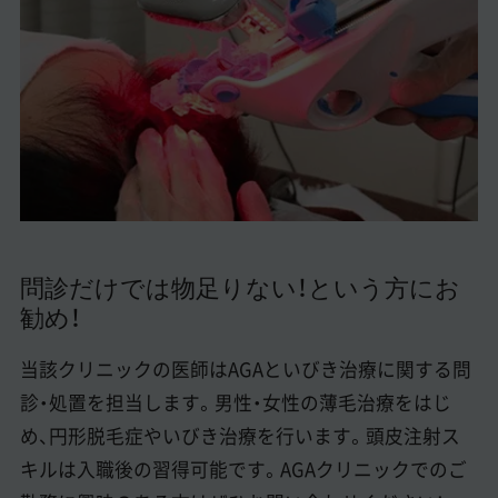
美容医療医師の転職お役立ちコンテンツ
美容クリニック見学・研修情報
美容外科・美容皮膚科の医師転職体験談
美容クリニックインタビュー
美容医療の転職お役立ち記事
美容医療辞典
問診だけでは物足りない！という方にお
勧め！
よくあるご質問
医師採用ご担当者様・その他問い合わせ
当該クリニックの医師はAGAといびき治療に関する問
診・処置を担当します。男性・女性の薄毛治療をはじ
め、円形脱毛症やいびき治療を行います。頭皮注射ス
キルは入職後の習得可能です。AGAクリニックでのご