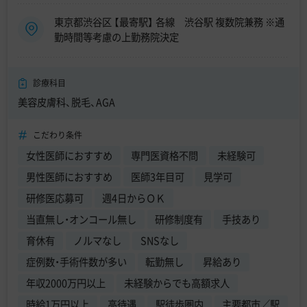
東京都渋谷区 【最寄駅】 各線 渋谷駅 複数院兼務 ※通
勤時間等考慮の上勤務院決定
診療科目
美容皮膚科、脱毛、AGA
こだわり条件
女性医師におすすめ
専門医資格不問
未経験可
男性医師におすすめ
医師3年目可
見学可
研修医応募可
週4日からＯＫ
当直無し・オンコール無し
研修制度有
手技あり
育休有
ノルマなし
SNSなし
症例数・手術件数が多い
転勤無し
昇給あり
年収2000万円以上
未経験からでも高額求人
時給1万円以上
高待遇
駅徒歩圏内
主要都市／駅