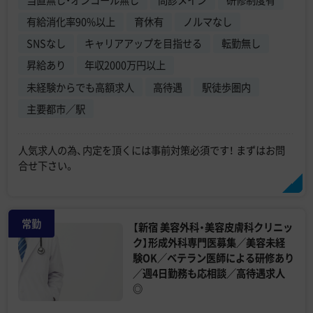
当直無し・オンコール無し
問診メイン
研修制度有
有給消化率90%以上
育休有
ノルマなし
SNSなし
キャリアアップを目指せる
転勤無し
昇給あり
年収2000万円以上
未経験からでも高額求人
高待遇
駅徒歩圏内
主要都市／駅
人気求人の為、内定を頂くには事前対策必須です！ まずはお問
合せ下さい。
常勤
【新宿 美容外科・美容皮膚科クリニッ
ク】形成外科専門医募集／美容未経
験OK／ベテラン医師による研修あり
／週4日勤務も応相談／高待遇求人
◎