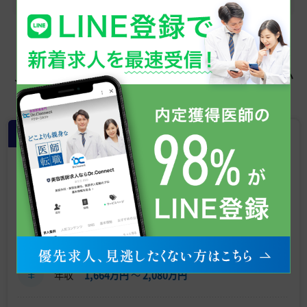
この求人を見た人はこちらも見てい
ます
常勤
【渋谷／年収 2000万円台】男性向け
医療脱毛／転科歓迎／週4日～OK／
自由診療未経験の医師も大歓迎《ゴ
リラクリニック 渋谷院》
東京都
おすすめ
年収
1,664万円
〜
2,080万円