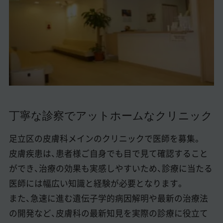
美容医療医師の転職お役立ちコンテンツ
美容クリニック見学・研修情報
美容外科・美容皮膚科の医師転職体験談
美容クリニックインタビュー
美容医療の転職お役立ち記事
丁寧な診察でアットホームなクリニック
美容医療辞典
足立区の皮膚科メインのクリニックで医師を募集。
よくあるご質問
皮膚疾患は、患者様ご自身でも目で見て確認すること
医師採用ご担当者様・その他問い合わせ
ができ、治療の効果も実感しやすいため、診療に当たる
医師には幅広い知識と経験が必要となります。
また、急速に進む遺伝子学的病因解明や最新の治療法
の開発など、皮膚科の最新知見を実際の診療に役立て