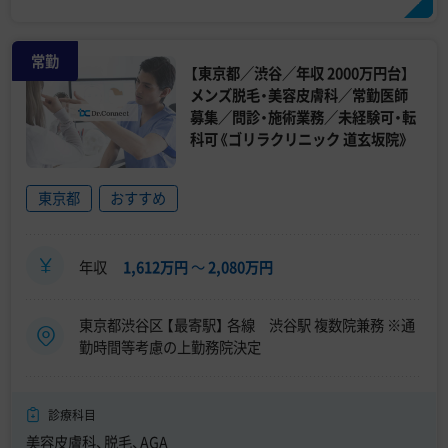
常勤
【東京都／渋谷／年収 2000万円台】
メンズ脱毛・美容皮膚科／常勤医師
募集／問診・施術業務／未経験可・転
科可《ゴリラクリニック 道玄坂院》
東京都
おすすめ
年収
1,612万円
〜
2,080万円
東京都渋谷区 【最寄駅】 各線 渋谷駅 複数院兼務 ※通
勤時間等考慮の上勤務院決定
診療科目
美容皮膚科、脱毛、AGA