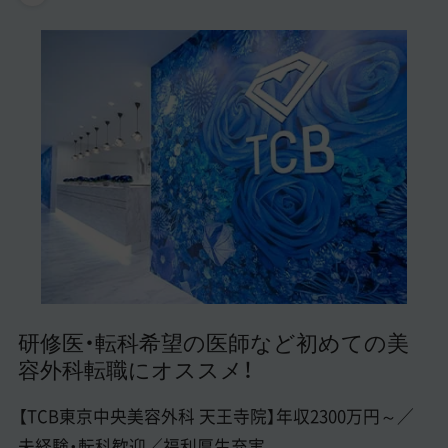
美容医療医師の転職お役立ちコンテンツ
美容クリニック見学・研修情報
美容外科・美容皮膚科の医師転職体験談
美容クリニックインタビュー
美容医療の転職お役立ち記事
美容医療辞典
よくあるご質問
医師採用ご担当者様・その他問い合わせ
研修医・転科希望の医師など初めての美
容外科転職にオススメ！
【TCB東京中央美容外科 天王寺院】年収2300万円～／
未経験・転科歓迎／福利厚生充実