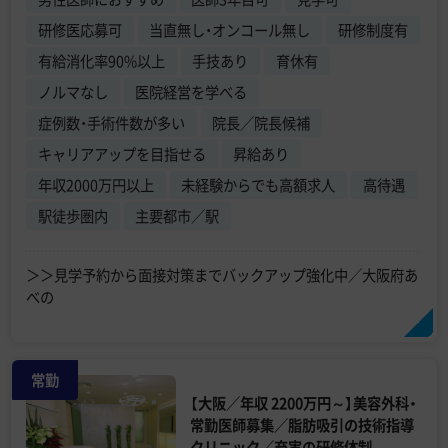
研修医応募可
当直無し・オンコール無し
研修制度有
有給消化率90%以上
手技あり
育休有
ノルマなし
医院経営を学べる
症例数・手術件数が多い
院長／院長候補
キャリアアップを目指せる
昇給あり
年収2000万円以上
未経験からでも高額求人
高待遇
駅徒歩圏内
主要都市／駅
＞＞見学予約から面接対策までバックアップ強化中／大阪府あ
べの
常勤
【大阪／年収 2200万円～】美容外科・
常勤医師募集／脂肪吸引の技術指導
クリニック／充実の研修体制