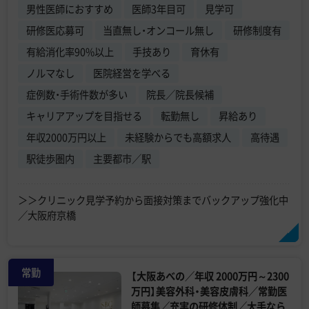
男性医師におすすめ
医師3年目可
見学可
研修医応募可
当直無し・オンコール無し
研修制度有
有給消化率90%以上
手技あり
育休有
ノルマなし
医院経営を学べる
症例数・手術件数が多い
院長／院長候補
キャリアアップを目指せる
転勤無し
昇給あり
年収2000万円以上
未経験からでも高額求人
高待遇
駅徒歩圏内
主要都市／駅
＞＞クリニック見学予約から面接対策までバックアップ強化中
／大阪府京橋
常勤
【大阪あべの／年収 2000万円～2300
万円】美容外科・美容皮膚科／常勤医
師募集／充実の研修体制／大手なら