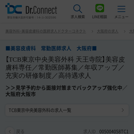
求人検索
LINE相談
メニュー
■美容皮膚科 常勤医師求人 大阪府■ 【TCB東京中央美
美容外科・美容皮膚科の医師求人ドクターコネクト
大阪府の求人
大
容外科 天王寺院】美容皮膚科専任／常勤医師募集／年収ア
最近見た求人
ップ／充実の研修制度／高待遇求人 ＞＞見学予約から面
接対策までバックアップ強化中／大阪府大阪市
■美容皮膚科 常勤医師求人 大阪府■
美容クリニック見学ご希望の方はこちら
【TCB東京中央美容外科 天王寺院】美容皮
サービス紹介
膚科専任／常勤医師募集／年収アップ／
充実の研修制度／高待遇求人
ドクターコネクトの強み
＞＞見学予約から面接対策までバックアップ強化中／
エージェント紹介
大阪府大阪市
常勤求人一覧
TCB東京中央美容外科の求人一覧
非常勤・アルバイト求人一覧
求人ID
005004058TC1
戻る