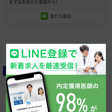
まずはお友だち登録から！
友だち追加
この求人を見た人はこちらも見てい
ます
常勤
【SBC湘南美容クリニック 大阪京橋
院】常勤医師募集・美容外科｜業界最
大手｜スキル・年収アップ｜直美の
医師歓迎！
大阪府
NEW