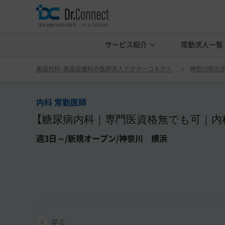
美容クリニック見学・研修情報
サービス紹介
常勤求人一覧
美容外科・
内科 常勤医師
戻る
美容外科・美容皮膚科の医師求人ドクターコネクト
神奈川県の
内科 常勤医師
【糖尿病内科｜専門医資格無でも可｜内
週3日～/新規オープン/神奈川 横浜
戻る