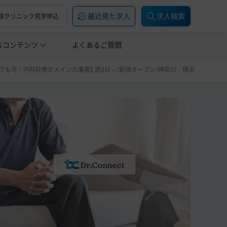
最近見た求人
求人検索
容クリニック見学申込
ちコンテンツ
美容医療の転職お役立ち記事
よくあるご質問
美容医療辞典
/新規オープン/神奈川 横浜
無でも可｜内科診療がメインの業務】 週3日～/新規オープン/神奈川 横浜