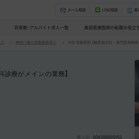
メール相談
LINE相談
美
美容皮膚科の医師転職体験談
非常勤・アルバイト求人一覧
ドクターコネクトの強み
美容クリニックインタビュー
エージェント紹介
美容医療医師の転職お役立
 【糖尿病内科｜専門医資格無でも可｜内科診療がメインの業務】 週3日～
求人
神奈川県の常勤医師求人
内科 常勤医師 【糖尿病内科｜専門医資格
科診療がメインの業務】
求人ID
004300005YS1