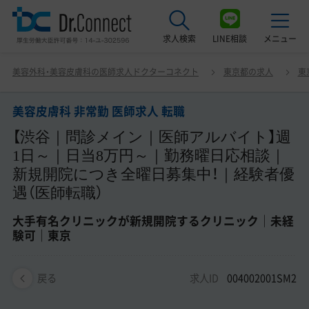
求人検索
LINE相談
メニュー
美容皮膚科 非常勤 医師求人 転職 【渋谷｜問診メイン｜医
美容外科・美容皮膚科の医師求人ドクターコネクト
東京都の求人
東
師アルバイト】週1日～｜日当8万円～｜勤務曜日応相談｜
最近見た求人
新規開院につき全曜日募集中！｜経験者優遇（医師転職） 大
手有名クリニックが新規開院するクリニック｜未経験可｜
美容皮膚科 非常勤 医師求人 転職
美容クリニック見学ご希望の方はこちら
東京
【渋谷｜問診メイン｜医師アルバイト】週
サービス紹介
1日～｜日当8万円～｜勤務曜日応相談｜
新規開院につき全曜日募集中！｜経験者優
ドクターコネクトの強み
遇（医師転職）
エージェント紹介
大手有名クリニックが新規開院するクリニック｜未経
験可｜東京
常勤求人一覧
非常勤・アルバイト求人一覧
求人ID
004002001SM2
戻る