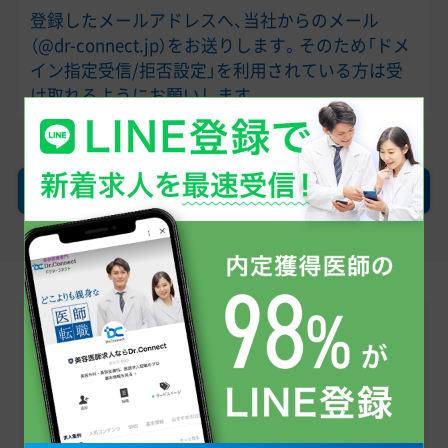
登録したメールアドレスへ、当社からのメール
（@dr-connect.jp）をお送りします。そのため「ドメ
イン指定受信/拒否設定」を利用されている方は受
け取れるようにお願いします。
確認画面へ
LINEで無料転職相談
医師求人情報のお問い合わせから、転職への不安・
疑問点まで、お気軽にご相談ください。
まずはお友だち登録から！