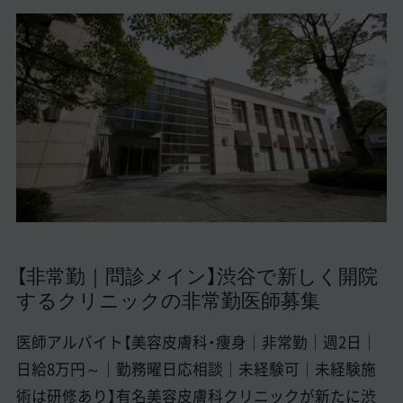
美容医療医師の転職お役立ちコンテンツ
美容クリニック見学・研修情報
美容外科・美容皮膚科の医師転職体験談
美容クリニックインタビュー
美容医療の転職お役立ち記事
美容医療辞典
よくあるご質問
【非常勤｜問診メイン】渋谷で新しく開院
するクリニックの非常勤医師募集
医師採用ご担当者様・その他問い合わせ
医師アルバイト【美容皮膚科・痩身｜非常勤｜週2日｜
日給8万円～｜勤務曜日応相談｜未経験可｜未経験施
術は研修あり】有名美容皮膚科クリニックが新たに渋