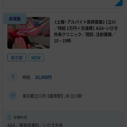
非常勤
《土曜・アルバイト医師募集》【立川
／時給 1万円＋交通費】 AGA・いびき
外来クリニック／問診、注射業務／
10～19時
東京都
NEW
時給
10,000円
東京都立川市 【最寄駅】 JR 立川駅
診療科目
AGA／美容皮膚科／いびき外来