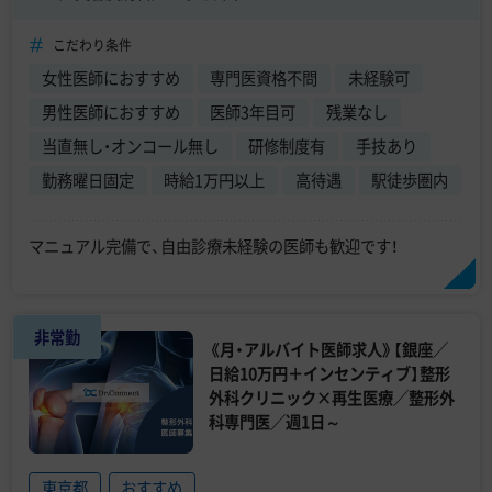
こだわり条件
女性医師におすすめ
専門医資格不問
未経験可
男性医師におすすめ
医師3年目可
残業なし
当直無し・オンコール無し
研修制度有
手技あり
勤務曜日固定
時給1万円以上
高待遇
駅徒歩圏内
マニュアル完備で、自由診療未経験の医師も歓迎です！
非常勤
《月・アルバイト医師求人》【銀座／
日給10万円＋インセンティブ】整形
外科クリニック×再生医療／整形外
科専門医／週1日～
東京都
おすすめ