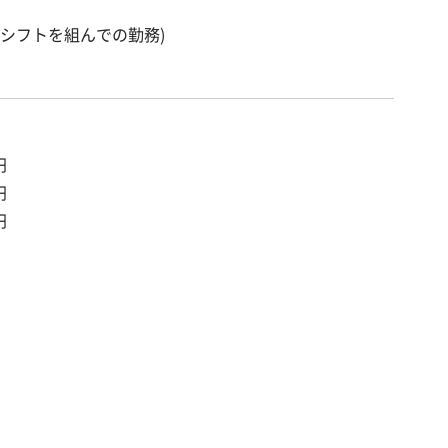
毎月シフトを組んでの勤務)
円
円
円