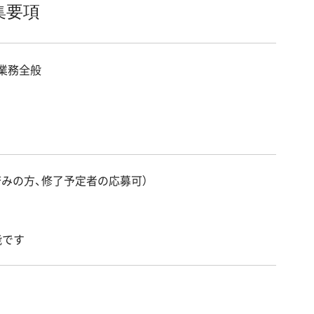
集要項
業務全般
済みの方、修了予定者の応募可）
能です