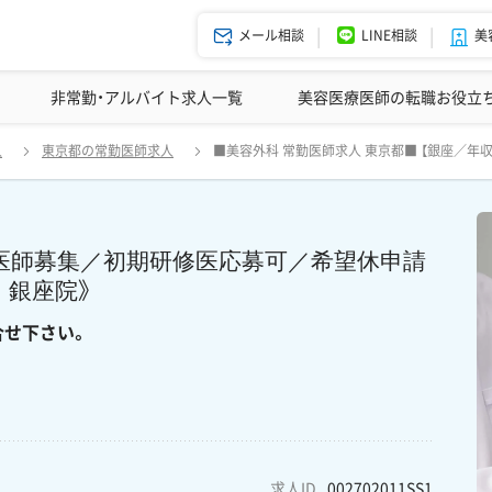
メール相談
LINE相談
美
美容皮膚科の医師転職体験談
非常勤・アルバイト求人一覧
ドクターコネクトの強み
美容クリニックインタビュー
エージェント紹介
美容医療医師の転職お役立
 2500万円】美容外科／常勤医師募集／初期研修医応募可／希望休申請可
人
東京都の常勤医師求人
■美容外科 常勤医師求人 東京都■ 【銀座／年
実績多数！ 気になる方はまずはお問合せ下さい。
常勤医師募集／初期研修医応募可／希望休申請
 銀座院》
合せ下さい。
求人ID
002702011SS1