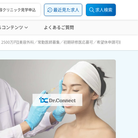
最近見た求人
求人検索
容クリニック見学申込
ちコンテンツ
美容医療の転職お役立ち記事
よくあるご質問
美容医療辞典
能／研修充実《品川スキンクリニック 銀座院》 弊社からの紹介
収 2500万円】美容外科／常勤医師募集／初期研修医応募可／希望休申請可能／研修