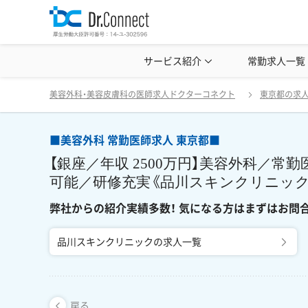
美容クリニック見学・研修情報
サービス紹介
常勤求人一覧
美容外科・
■美容外科 常勤医師求人 東京都■ 【銀座／年収
戻る
美容外科・美容皮膚科の医師求人ドクターコネクト
東京都の求
■美容外科 常勤医師求人 東京都■
【銀座／年収 2500万円】美容外科／
可能／研修充実《品川スキンクリニック
弊社からの紹介実績多数！ 気になる方はまずはお問
品川スキンクリニックの求人一覧
戻る