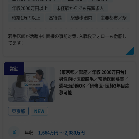
年収2000万円以上
未経験からでも高額求人
時給1万円以上
高待遇
駅徒歩圏内
主要都市／駅
若手医師が活躍中！ 面接の事前対策、入職後フォローも徹底し
てます！
常勤
【東京都／銀座／年収 2000万円台】
男性向け医療脱毛／常勤医師募集／
週4日勤務OK／研修医・医師3年目応
募可能
東京都
NEW
年収
1,664万円
〜
2,080万円