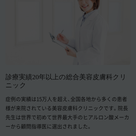
美容医療医師の転職お役立ちコンテンツ
美容クリニック見学・研修情報
美容外科・美容皮膚科の医師転職体験談
美容クリニックインタビュー
美容医療の転職お役立ち記事
美容医療辞典
診療実績20年以上の総合美容皮膚科クリ
ニック
よくあるご質問
症例の実績は15万人を超え、全国各地から多くの患者
医師採用ご担当者様・その他問い合わせ
様が来院されている美容皮膚科クリニックです。院長
先生は世界で初めて世界最大手のヒアルロン酸メーカ
ーから顧問指導医に選出されました。