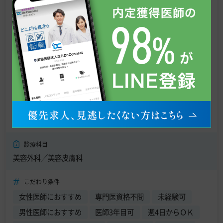
／週4日勤務も応相談／高待遇求人
◎
東京都
NEW
年収
2,200万円
〜
3,000万円
東京都新宿区 【最寄駅】 東京メトロ 新宿三丁目駅
診療科目
美容外科／美容皮膚科
こだわり条件
女性医師におすすめ
専門医資格不問
未経験可
男性医師におすすめ
医師3年目可
週4日からＯＫ