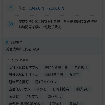
年収
1,612万円
〜
2,080万円
東京都渋谷区 【最寄駅】 各線 渋谷駅 複数院兼務 ※通
勤時間等考慮の上勤務院決定
診療科目
美容皮膚科、脱毛、AGA
こだわり条件
女性医師におすすめ
専門医資格不問
未経験可
男性医師におすすめ
医師3年目可
見学可
研修医応募可
週4日からＯＫ
当直無し・オンコール無し
研修制度有
手技あり
育休有
ノルマなし
SNSなし
症例数・手術件数が多い
転勤無し
昇給あり