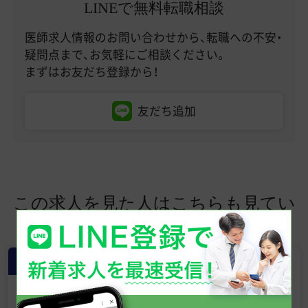
LINEで無料転職相談
医師求人情報のお問い合わせから、転職への不安・
疑問点まで、お気軽にご相談ください。
まずはお友だち登録から！
友だち追加
この求人を見た人はこちらも見てい
ます
常勤
【新宿 美容外科・美容皮膚科クリニッ
ク】形成外科専門医募集／美容未経
験OK／ベテラン医師による研修あり