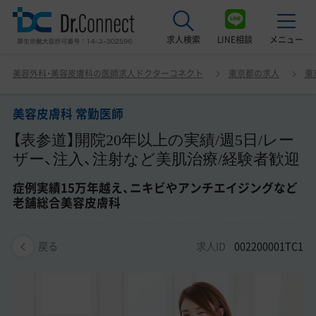
求人検索
LINE相談
メニュー
美容皮膚科 常勤医師 【表参道】開院20年以上の実績/週5
美容外科・美容皮膚科の医師求人ドクターコネクト
東京都の求人
東
日/レーザー、注入、注射など美肌治療/経験者歓迎 症例実
最近見た求人
績15万年越え、ニキビやアンチエイジングなど老舗総合美
容皮膚科
美容皮膚科 常勤医師
美容クリニック見学ご希望の方はこちら
【表参道】開院20年以上の実績/週5日/レー
サービス紹介
ザー、注入、注射など美肌治療/経験者歓迎
ドクターコネクトの強み
症例実績15万年越え、ニキビやアンチエイジングなど
老舗総合美容皮膚科
エージェント紹介
求人ID
002200001TC1
戻る
常勤求人一覧
非常勤・アルバイト求人一覧