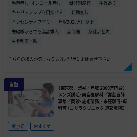
当直無し・オンコール無し
研修制度有
手技あり
キャリアアップを目指せる
転勤無し
インセンティブ有り
年収2000万円以上
未経験からでも高額求人
高待遇
駅徒歩圏内
主要都市／駅
こちらの求人が気になる方はお早目にお問合せ下さい。
常勤
【東京都／渋谷／年収 2000万円台】
メンズ脱毛・美容皮膚科／常勤医師
募集／問診・施術業務／未経験可・転
科可《ゴリラクリニック 道玄坂院》
東京都
おすすめ