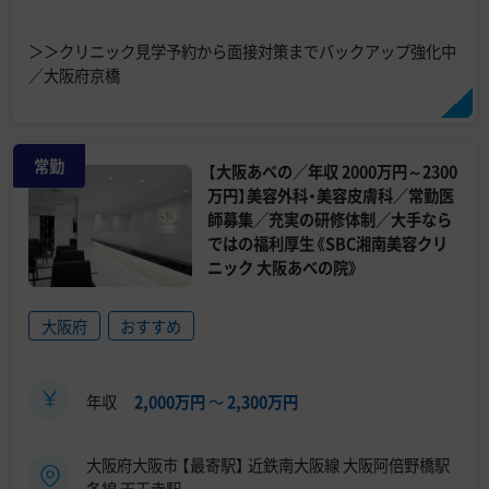
＞＞クリニック見学予約から面接対策までバックアップ強化中
／大阪府京橋
常勤
【大阪あべの／年収 2000万円～2300
万円】美容外科・美容皮膚科／常勤医
師募集／充実の研修体制／大手なら
ではの福利厚生《SBC湘南美容クリ
ニック 大阪あべの院》
大阪府
おすすめ
年収
2,000万円
〜
2,300万円
大阪府大阪市 【最寄駅】 近鉄南大阪線 大阪阿倍野橋駅
各線 天王寺駅