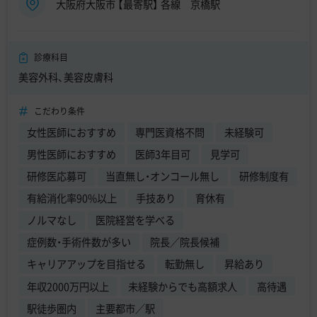
大阪府大阪市 【最寄駅】 各線 京橋駅
診療科目
美容外科、美容皮膚科
こだわり条件
女性医師におすすめ
専門医資格不問
未経験可
男性医師におすすめ
医師3年目可
見学可
研修医応募可
当直無し・オンコール無し
研修制度有
有給消化率90%以上
手技あり
育休有
ノルマなし
医院経営を学べる
症例数・手術件数が多い
院長／院長候補
キャリアアップを目指せる
転勤無し
昇給あり
年収2000万円以上
未経験からでも高額求人
高待遇
駅徒歩圏内
主要都市／駅