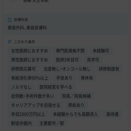
診療科目
美容外科、美容皮膚科
こだわり条件
女性医師におすすめ
専門医資格不問
未経験可
男性医師におすすめ
医師3年目可
見学可
研修医応募可
当直無し・オンコール無し
研修制度有
有給消化率90%以上
手技あり
育休有
ノルマなし
医院経営を学べる
症例数・手術件数が多い
院長／院長候補
キャリアアップを目指せる
昇給あり
年収2000万円以上
未経験からでも高額求人
高待遇
駅徒歩圏内
主要都市／駅