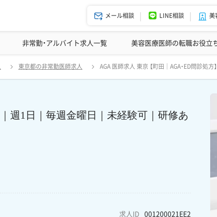
メール相談
LINE相談
美
美容皮膚科の医師転職体験談
非常勤・アルバイト求人一覧
ドクターコネクトの強み
美容クリニックインタビュー
エージェント紹介
美容医療医師の転職お役立
【町田｜AGA・ED問診処方】時給10,000円｜週1日｜毎週金曜日｜未経験
人
東京都の非常勤医師求人
AGA 医師求人 東京 【町田｜AGA・ED問診
00円｜週1日｜毎週金曜日｜未経験可｜研修あ
求人ID
001200021EE2