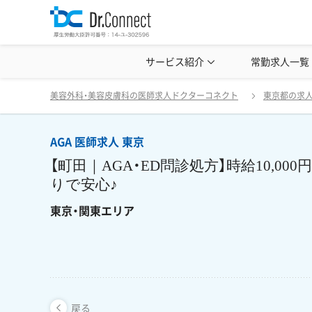
美容クリニック見学・研修情報
サービス紹介
常勤求人一覧
美容外科・
AGA 医師求人 東京 
戻る
美容外科・美容皮膚科の医師求人ドクターコネクト
東京都の求
AGA 医師求人 東京
【町田｜AGA・ED問診処方】時給10,0
りで安心♪
東京・関東エリア
戻る