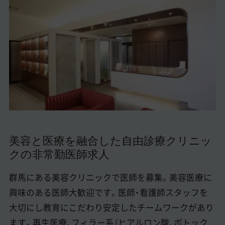
美容医療医師の転職お役立ちコンテンツ
美容クリニック見学・研修情報
美容外科・美容皮膚科の医師転職体験談
美容クリニックインタビュー
美容医療の転職お役立ち記事
美容医療辞典
美容と医療を融合した自由診療クリニッ
よくあるご質問
クの非常勤医師求人
医師採用ご担当者様・その他問い合わせ
群馬にある美容クリニックで医師を募集。美容医療に
興味のある医師大歓迎です。医師・看護師スタッフを
大切にし教育にこだわり安定したチームワークがあり
ます。再生医療、フィラー系（ヒアルロン酸、ボトック