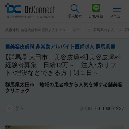
求人検索
LINE相談
メニュー
■美容皮膚科 非常勤アルバイト医師求人 群馬県■ 【群馬
美容外科・美容皮膚科の医師求人ドクターコネクト
群馬県の求人
群
県 大田市｜美容皮膚科】美容皮膚科経験者募集｜日給12万
最近見た求人
～｜注入・糸リフト・埋没などできる方｜週１日～ 群馬県
太田市｜地域の患者様から人気を博す老舗美容クリニック
■美容皮膚科 非常勤アルバイト医師求人 群馬県■
美容クリニック見学ご希望の方はこちら
【群馬県 大田市｜美容皮膚科】美容皮膚科
サービス紹介
経験者募集｜日給12万～｜注入・糸リフ
ト・埋没などできる方｜週１日～
ドクターコネクトの強み
群馬県太田市｜地域の患者様から人気を博す老舗美容
エージェント紹介
クリニック
常勤求人一覧
求人ID
001100001SG2
戻る
非常勤・アルバイト求人一覧