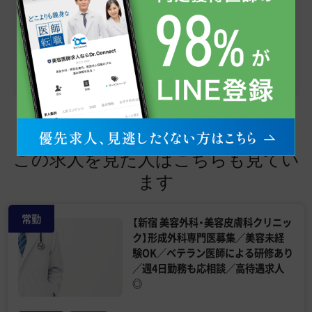
疑問点まで、お気軽にご相談ください。
まずはお友だち登録から！
友だち追加
この求人を見た人はこちらも見てい
ます
常勤
【新宿 美容外科・美容皮膚科クリニッ
ク】形成外科専門医募集／美容未経
験OK／ベテラン医師による研修あり
／週4日勤務も応相談／高待遇求人
◎