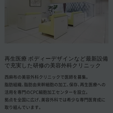
美容医療医師の転職お役立ちコンテンツ
美容クリニック見学・研修情報
美容外科・美容皮膚科の医師転職体験談
美容クリニックインタビュー
美容医療の転職お役立ち記事
再生医療 ボディーデザインなど最新設備
美容医療辞典
で充実した研修の美容外科クリニック
よくあるご質問
西麻布の美容外科クリニックで医師を募集。
医師採用ご担当者様・その他問い合わせ
脂肪組織、脂肪由来幹細胞の加工、保存、再生医療への
活用を専門のCPC細胞加工センターを設立。
拠点を全国に広げ、美容外科では希少な専門医育成に
取り組んでいます。