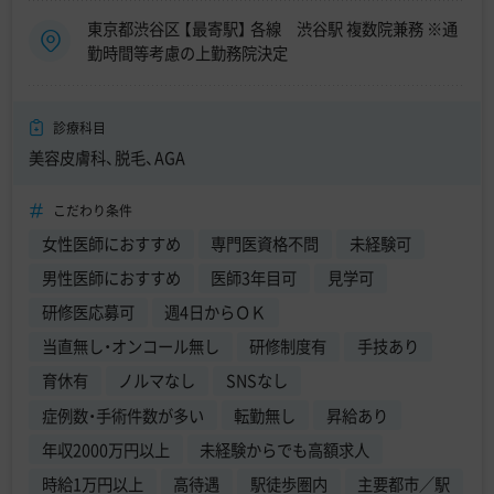
東京都渋谷区 【最寄駅】 各線 渋谷駅 複数院兼務 ※通
勤時間等考慮の上勤務院決定
診療科目
美容皮膚科、脱毛、AGA
こだわり条件
女性医師におすすめ
専門医資格不問
未経験可
男性医師におすすめ
医師3年目可
見学可
研修医応募可
週4日からＯＫ
当直無し・オンコール無し
研修制度有
手技あり
育休有
ノルマなし
SNSなし
症例数・手術件数が多い
転勤無し
昇給あり
年収2000万円以上
未経験からでも高額求人
時給1万円以上
高待遇
駅徒歩圏内
主要都市／駅