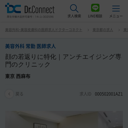
求人検索
LINE相談
メニュー
美容外科 常勤 医師求人 顔の若返りに特化｜アンチエイジ
美容外科・美容皮膚科の医師求人ドクターコネクト
東京都の求人
東
ング専門のクリニック 東京 西麻布
最近見た求人
美容外科 常勤 医師求人
美容クリニック見学ご希望の方はこちら
顔の若返りに特化｜アンチエイジング専
サービス紹介
門のクリニック
ドクターコネクトの強み
東京 西麻布
エージェント紹介
求人ID
000502001AZ1
戻る
常勤求人一覧
非常勤・アルバイト求人一覧