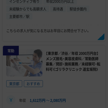
インセンティブ有り
年収2000万円以上
未経験からでも高額求人
高待遇
駅徒歩圏内
主要都市／駅
こちらの求人が気になる方はお早目にお問合せ下さい。
常勤
【東京都／渋谷／年収 2000万円台】
メンズ脱毛・美容皮膚科／常勤医師
募集／問診・施術業務／未経験可・転
科可《ゴリラクリニック 道玄坂院》
東京都
おすすめ
年収
1,612万円
〜
2,080万円