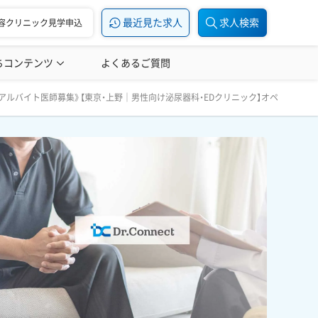
最近見た求人
求人検索
容クリニック見学申込
ちコンテンツ
美容医療の転職お役立ち記事
よくあるご質問
美容医療辞典
ペ経験者募集｜全国出張可能な方歓迎◎ 週3日以上勤務できる方
 《アルバイト医師募集》【東京・上野｜男性向け泌尿器科・EDクリニック】オペ経験者