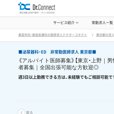
美容クリニック見学・研修情報
サービス紹介
常勤求人一覧
美容外科・
■泌尿器科・ED 非常勤医師求人 東京都■ 《
戻る
美容外科・美容皮膚科の医師求人ドクターコネクト
東京都の求
■泌尿器科・ED 非常勤医師求人 東京都■
《アルバイト医師募集》【東京・上野｜男
者募集｜全国出張可能な方歓迎◎
週3日以上勤務できる方は、未経験でもご相談可能で
戻る