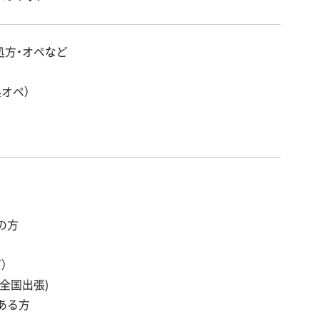
処方・オペなど
オペ）
の方
）
全国出張)
ある方