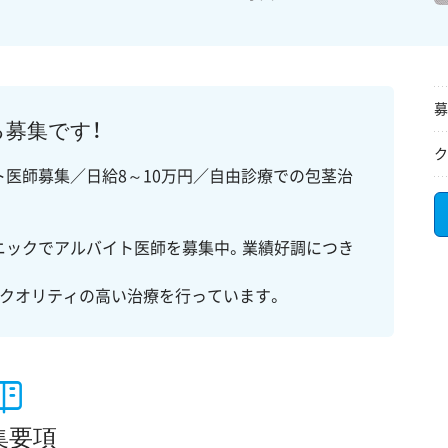
募
る募集です！
ク
ト医師募集／日給8～10万円／自由診療での包茎治
ニックでアルバイト医師を募集中。業績好調につき
クオリティの高い治療を行っています。
集要項