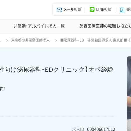
メール相談
LINE相談
美
美容皮膚科の医師転職体験談
非常勤・アルバイト求人一覧
ドクターコネクトの強み
美容クリニックインタビュー
エージェント紹介
美容医療医師の転職お役立
アルバイト医師募集》【東京・上野｜男性向け泌尿器科・EDクリニック】オ
人
東京都の非常勤医師求人
■泌尿器科・ED 非常勤医師求人 東京都■
は、未経験でもご相談可能です！
性向け泌尿器科・EDクリニック】オペ経験
す！
求人ID
000406017LL2