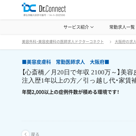
美容クリニック見学・研修情報
サービス紹介
常勤求人一覧
美容外科・
■美容皮膚科 常勤医師求人 大阪府■ 【心斎
戻る
美容外科・美容皮膚科の医師求人ドクターコネクト
大阪府の求
■美容皮膚科 常勤医師求人 大阪府■
【心斎橋／月20日で年収 2100万～】
注入歴1年以上の方／引っ越し代・家賃
年間2,000以上の症例件数が積める環境です！
戻る