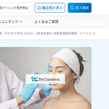
最近見た求人
求人検索
容クリニック見学申込
ちコンテンツ
美容医療の転職お役立ち記事
よくあるご質問
美容医療辞典
ロン酸注入歴1年以上の方／引っ越し代・家賃補助あり◎ 年間
／月20日で年収 2100万～】美容皮膚科・常勤管理医師募集／ヒアルロン酸注入歴1