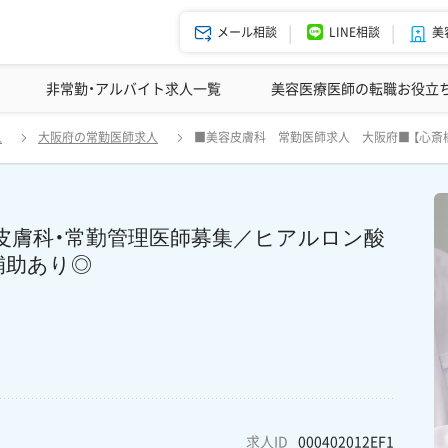
メール相談
LINE相談
美
美容皮膚科の医師転職体験談
非常勤・アルバイト求人一覧
ドクターコネクトの強み
美容クリニックインタビュー
エージェント紹介
美容医療医師の転職お役立
橋／月20日で年収 2100万～】美容皮膚科・常勤管理医師募集／ヒアル
人
大阪府の常勤医師求人
■美容皮膚科 常勤医師求人 大阪府■ 【心斎橋
2,000以上の症例件数が積める環境です！
美容皮膚科・常勤管理医師募集／ヒアルロン酸
補助あり◎
求人ID
000402012EF1