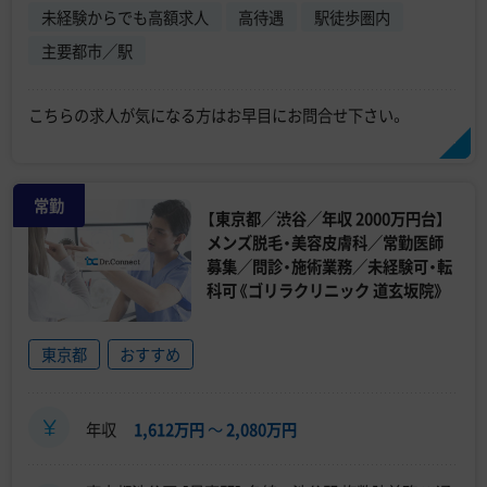
未経験からでも高額求人
高待遇
駅徒歩圏内
主要都市／駅
こちらの求人が気になる方はお早目にお問合せ下さい。
常勤
【東京都／渋谷／年収 2000万円台】
メンズ脱毛・美容皮膚科／常勤医師
募集／問診・施術業務／未経験可・転
科可《ゴリラクリニック 道玄坂院》
東京都
おすすめ
年収
1,612万円
〜
2,080万円