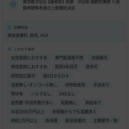
東京都渋谷区 【最寄駅】 各線 渋谷駅 複数院兼務 ※通
勤時間等考慮の上勤務院決定
診療科目
美容皮膚科、脱毛、AGA
こだわり条件
女性医師におすすめ
専門医資格不問
未経験可
男性医師におすすめ
医師3年目可
見学可
研修医応募可
週4日からＯＫ
当直無し・オンコール無し
研修制度有
手技あり
育休有
ノルマなし
SNSなし
症例数・手術件数が多い
転勤無し
昇給あり
年収2000万円以上
未経験からでも高額求人
時給1万円以上
高待遇
駅徒歩圏内
主要都市／駅