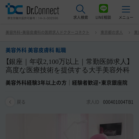
求人検索
LINE相談
メニュー
美容外科 美容皮膚科 転職 【銀座｜年収2,100万以上｜常勤
美容外科・美容皮膚科の医師求人ドクターコネクト
東京都の求人
東
医師求人】高度な医療技術を提供する大手美容外科 美容外
最近見た求人
科経験3年以上の方｜経験者歓迎・東京銀座院
美容外科 美容皮膚科 転職
美容クリニック見学ご希望の方はこちら
【銀座｜年収2,100万以上｜常勤医師求人】
サービス紹介
高度な医療技術を提供する大手美容外科
ドクターコネクトの強み
美容外科経験3年以上の方｜経験者歓迎・東京銀座院
エージェント紹介
求人ID
000401004TB1
戻る
常勤求人一覧
非常勤・アルバイト求人一覧