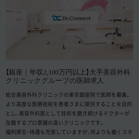
美容医療医師の転職お役立ちコンテンツ
美容クリニック見学・研修情報
美容外科・美容皮膚科の医師転職体験談
美容クリニックインタビュー
美容医療の転職お役立ち記事
【銀座｜年収2,100万円以上】大手美容外科
美容医療辞典
クリニックグループの医師求人
よくあるご質問
総合美容外科クリニックの東京銀座院で医師を募集。
医師採用ご担当者様・その他問い合わせ
より高度な医療技術を患者さまに提供することを目的
とし、美容外科医として技術を磨き続けるドクターが
在籍するプロ意識の高いクリニックです。
福利厚生・待遇も充実していますが、何よりも働くスタ