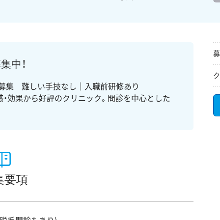
募
集中！
ク
医師募集 難しい手技なし｜入職前研修あり
感・効果から好評のクリニック。問診を中心とした
。
集要項
脱毛問診もあり)