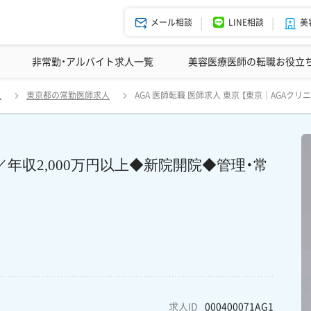
メール相談
LINE相談
美
美容皮膚科の医師転職体験談
非常勤・アルバイト求人一覧
ドクターコネクトの強み
美容クリニックインタビュー
エージェント紹介
美容医療医師の転職お役立
東京｜AGAクリニック求人】二子玉川／年収2,000万円以上◆新院開院◆管
人
東京都の常勤医師求人
AGA 医師転職 医師求人 東京 【東京｜AGA
年収2,000万円以上◆新院開院◆管理・常
求人ID
000400071AG1