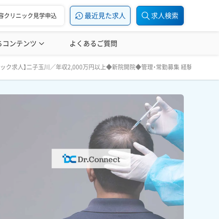
最近見た求人
求人検索
容クリニック見学申込
ちコンテンツ
美容医療の転職お役立ち記事
よくあるご質問
美容医療辞典
理・常勤募集 経験者優遇・未経験◎｜東京 二子玉川
クリニック求人】二子玉川／年収2,000万円以上◆新院開院◆管理・常勤募集 経験者優遇・