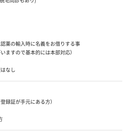
承認薬の輸入時に名義をお借りする事
がいますので基本的には本部対応）
務
理はなし
済登録証が手元にある方）
方