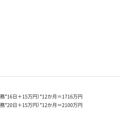
務*16日＋15万円）*12か月＝1716万円
務*20日＋15万円）*12か月＝2100万円