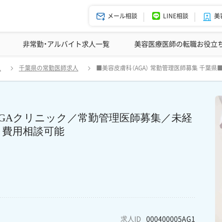
メール相談
LINE相談
美
美容皮膚科の医師転職体験談
非常勤・アルバイト求人一覧
ドクターコネクトの強み
美容クリニックインタビュー
エージェント紹介
美容医療医師の転職お役立
 【千葉・柏／月16日勤務で年収 1700万】AGAクリニック／常勤管理医
人
千葉県の常勤医師求人
■美容皮膚科（AGA） 常勤管理医師募集 千葉県
能 経験不問！ 医師3年目の方も応募可能です！
万】AGAクリニック／常勤管理医師募集／未経
し費用相談可能
求人ID
000400005AG1