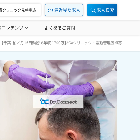
最近見た求人
求人検索
容クリニック見学申込
ちコンテンツ
美容医療の転職お役立ち記事
よくあるご質問
美容医療辞典
師募集／未経験OK／月16～20日勤務でOK／引っ越し費用相談可
■ 【千葉・柏／月16日勤務で年収 1700万】AGAクリニック／常勤管理医師募集／未