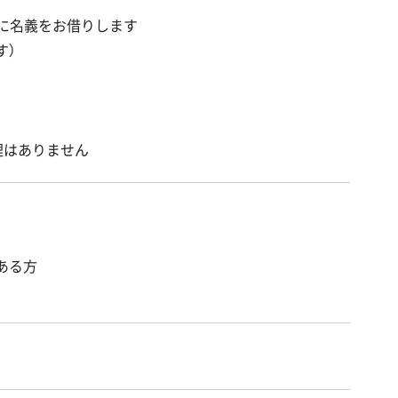
に名義をお借りします
す）
理はありません
ある方