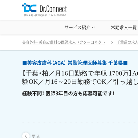
美容クリニック見学・研修情報
サービス紹介
常勤求人一覧
美容外科・
■美容皮膚科（AGA） 常勤管理医師募集 千葉県■
戻る
美容外科・美容皮膚科の医師求人ドクターコネクト
千葉県の求
■美容皮膚科（AGA） 常勤管理医師募集 千葉県■
【千葉・柏／月16日勤務で年収 1700
験OK／月16～20日勤務でOK／引っ越
経験不問！ 医師3年目の方も応募可能です！
戻る