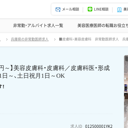
メール相談
LINE相談
美
美容皮膚科の医師転職体験談
非常勤・アルバイト求人一覧
ドクターコネクトの強み
美容クリニックインタビュー
エージェント紹介
美容医療医師の転職お役立
 《アルバイト医師募集》【神戸／時給1万円～】美容皮膚科・皮膚科／皮
人
兵庫県の非常勤医師求人
■皮膚科・美容皮膚科 非常勤医師求人 兵庫
日祝月1日～OK 安心の研修環境でスキルアップと収入アップでき
円～】美容皮膚科・皮膚科／皮膚科医・形成
日～、土日祝月1日～OK
す！
求人ID
012500001YK2