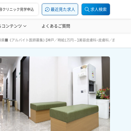
最近見た求人
求人検索
容クリニック見学申込
ちコンテンツ
美容医療の転職お役立ち記事
よくあるご質問
美容医療辞典
膚科医・形成外科医募集／問診・レーザーなど／平日1日～、土
県■ 《アルバイト医師募集》【神戸／時給1万円～】美容皮膚科・皮膚科／皮膚科医・
ます！