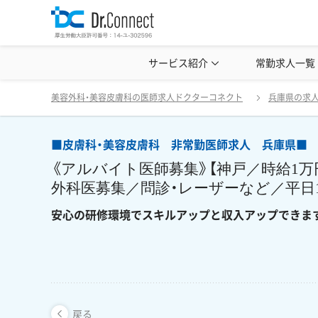
美容クリニック見学・研修情報
サービス紹介
常勤求人一覧
美容外科・
■皮膚科・美容皮膚科 非常勤医師求人 兵庫県■
戻る
美容外科・美容皮膚科の医師求人ドクターコネクト
兵庫県の求
■皮膚科・美容皮膚科 非常勤医師求人 兵庫県■
《アルバイト医師募集》【神戸／時給1万
外科医募集／問診・レーザーなど／平日1
安心の研修環境でスキルアップと収入アップできま
戻る