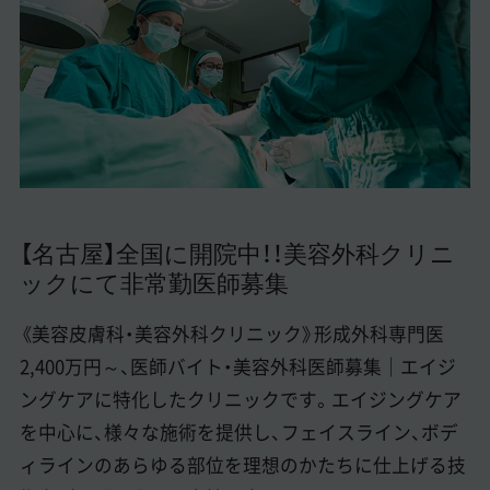
美容医療医師の転職お役立ちコンテンツ
美容クリニック見学・研修情報
美容外科・美容皮膚科の医師転職体験談
美容クリニックインタビュー
美容医療の転職お役立ち記事
【名古屋】全国に開院中！！美容外科クリニ
美容医療辞典
ックにて非常勤医師募集
よくあるご質問
《美容皮膚科・美容外科クリニック》形成外科専門医
医師採用ご担当者様・その他問い合わせ
2,400万円～、医師バイト・美容外科医師募集｜エイジ
ングケアに特化したクリニックです。エイジングケア
を中心に、様々な施術を提供し、フェイスライン、ボデ
ィラインのあらゆる部位を理想のかたちに仕上げる技