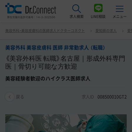
求人検索
LINE相談
メニュー
美容外科 美容皮膚科 医師 非常勤求人 （転職） 《美容外科医
美容外科・美容皮膚科の医師求人ドクターコネクト
愛知県の求人
愛
転職》名古屋｜形成外科専門医｜骨切り可能な方歓迎 美容
最近見た求人
経験者歓迎のハイクラス医師求人
美容外科 美容皮膚科 医師 非常勤求人 （転職）
美容クリニック見学ご希望の方はこちら
《美容外科医 転職》名古屋｜形成外科専門
サービス紹介
医｜骨切り可能な方歓迎
ドクターコネクトの強み
美容経験者歓迎のハイクラス医師求人
エージェント紹介
求人ID
008500010GT2
戻る
常勤求人一覧
非常勤・アルバイト求人一覧