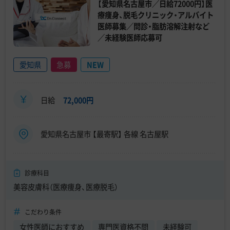
【愛知県名古屋市／日給72000円】医
療痩身、脱毛クリニック・アルバイト
医師募集／問診・脂肪溶解注射など
／未経験医師応募可
愛知県
急募
NEW
日給
72,000円
愛知県名古屋市 【最寄駅】 各線 名古屋駅
診療科目
美容皮膚科（医療痩身、医療脱毛）
こだわり条件
女性医師におすすめ
専門医資格不問
未経験可