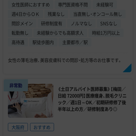
女性医師におすすめ
専門医資格不問
未経験可
週4日からＯＫ
残業なし
当直無し・オンコール無し
問診メイン
研修制度有
ノルマなし
SNSなし
転勤無し
未経験からでも高額求人
時給1万円以上
高待遇
駅徒歩圏内
主要都市／駅
女性の薄毛治療、美容皮膚科での問診・処方等のお仕事です。
非常勤
《土日アルバイト医師募集》【梅田／
日給 72000円】医療痩身、脱毛クリニ
ック／週1日～OK／初期研修修了後
半年以上の方／研修制度あり◎
大阪府
おすすめ