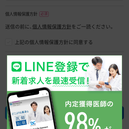
個人情報保護方針
送信の前に、
個人情報保護方針
をご一読ください。
上記の個人情報保護方針に同意する
登録したメールアドレスへ、当社からのメール
（@dr-connect.jp）をお送りします。そのため「ドメ
イン指定受信/拒否設定」を利用されている方は受
け取れるようにお願いします。
確認画面へ