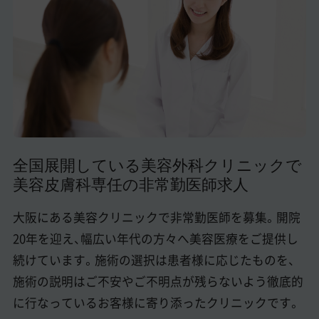
美容医療医師の転職お役立ちコンテンツ
美容クリニック見学・研修情報
美容外科・美容皮膚科の医師転職体験談
美容クリニックインタビュー
美容医療の転職お役立ち記事
全国展開している美容外科クリニックで
美容医療辞典
美容皮膚科専任の非常勤医師求人
よくあるご質問
大阪にある美容クリニックで非常勤医師を募集。開院
医師採用ご担当者様・その他問い合わせ
20年を迎え、幅広い年代の方々へ美容医療をご提供し
続けています。施術の選択は患者様に応じたものを、
施術の説明はご不安やご不明点が残らないよう徹底的
に行なっているお客様に寄り添ったクリニックです。