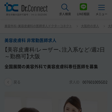
求人検索
LINE相談
メニュー
美容皮膚科 非常勤医師求人 【美容皮膚科/レーザー、注入系
美容外科・美容皮膚科の医師求人ドクターコネクト
大阪府の求人
大
など/週2日～勤務可】大阪 全国展開の美容外科で美容皮膚
最近見た求人
科専任医師を募集
美容皮膚科 非常勤医師求人
美容クリニック見学ご希望の方はこちら
【美容皮膚科/レーザー、注入系など/週2日
サービス紹介
～勤務可】大阪
ドクターコネクトの強み
全国展開の美容外科で美容皮膚科専任医師を募集
エージェント紹介
求人ID
007601005GD2
戻る
常勤求人一覧
非常勤・アルバイト求人一覧