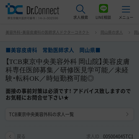
求人検索
LINE相談
メニュー
■美容皮膚科 常勤医師求人 岡山県■ 【TCB東京中央美
美容外科・美容皮膚科の医師求人ドクターコネクト
岡山県の求人
岡
容外科 岡山院】美容皮膚科専任医師募集／研修医見学可能
最近見た求人
／未経験・転科OK／時短勤務可能◎ 面接の事前対策は必
須です！ アドバイス致しますのでお気軽にお問合せ下さい
■美容皮膚科 常勤医師求人 岡山県■
美容クリニック見学ご希望の方はこちら
★
【TCB東京中央美容外科 岡山院】美容皮膚
サービス紹介
科専任医師募集／研修医見学可能／未経
験・転科OK／時短勤務可能◎
ドクターコネクトの強み
面接の事前対策は必須です！ アドバイス致しますので
エージェント紹介
お気軽にお問合せ下さい★
常勤求人一覧
TCB東京中央美容外科の求人一覧
非常勤・アルバイト求人一覧
求人ID
005004045TC1
戻る