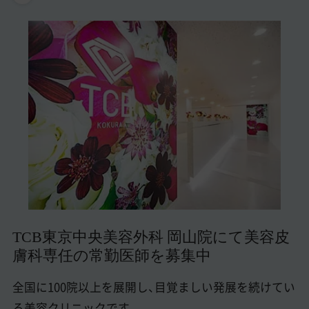
美容医療医師の転職お役立ちコンテンツ
美容クリニック見学・研修情報
美容外科・美容皮膚科の医師転職体験談
美容クリニックインタビュー
美容医療の転職お役立ち記事
美容医療辞典
よくあるご質問
医師採用ご担当者様・その他問い合わせ
TCB東京中央美容外科 岡山院にて美容皮
膚科専任の常勤医師を募集中
全国に100院以上を展開し、目覚ましい発展を続けてい
る美容クリニックです。