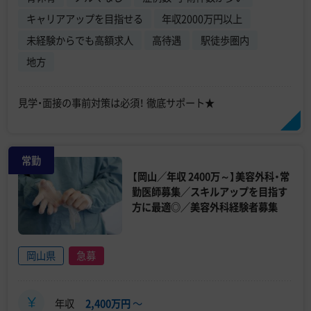
キャリアアップを目指せる
年収2000万円以上
未経験からでも高額求人
高待遇
駅徒歩圏内
地方
見学・面接の事前対策は必須！ 徹底サポート★
常勤
【岡山／年収 2400万～】美容外科・常
勤医師募集／スキルアップを目指す
方に最適◎／美容外科経験者募集
岡山県
急募
年収
2,400万円
〜