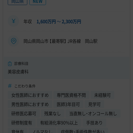
岡山県
NEW
年収
1,600万円
〜
2,300万円
岡山県岡山市 【最寄駅】 JR各線 岡山駅
診療科目
美容皮膚科
こだわり条件
女性医師におすすめ
専門医資格不問
未経験可
男性医師におすすめ
医師3年目可
見学可
研修医応募可
残業なし
当直無し・オンコール無し
研修制度有
有給消化率90%以上
手技あり
育休有
ノルマなし
症例数・手術件数が多い