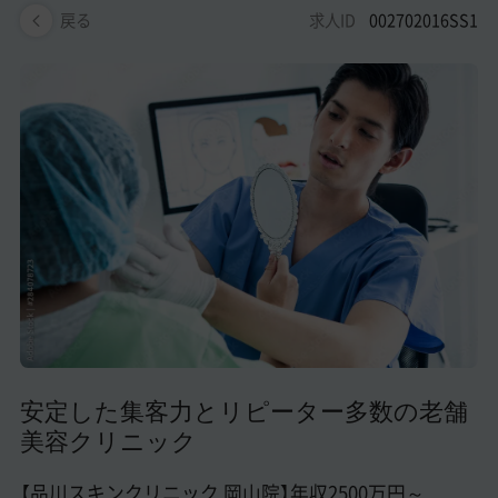
美容医療医師の転職お役立ちコンテンツ
求人ID
002702016SS1
戻る
美容クリニック見学・研修情報
美容外科・美容皮膚科の医師転職体験談
美容クリニックインタビュー
美容医療の転職お役立ち記事
美容医療辞典
よくあるご質問
医師採用ご担当者様・その他問い合わせ
安定した集客力とリピーター多数の老舗
美容クリニック
【品川スキンクリニック 岡山院】年収2500万円～