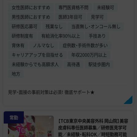
女性医師におすすめ
専門医資格不問
未経験可
男性医師におすすめ
医師3年目可
見学可
研修医応募可
残業なし
当直無し・オンコール無し
研修制度有
有給消化率90%以上
手技あり
育休有
ノルマなし
症例数・手術件数が多い
キャリアアップを目指せる
年収2000万円以上
未経験からでも高額求人
高待遇
駅徒歩圏内
地方
見学・面接の事前対策は必須！ 徹底サポート★
常勤
【TCB東京中央美容外科 岡山院】美容
皮膚科専任医師募集／研修医見学可
能／未経験・転科OK／時短勤務可能