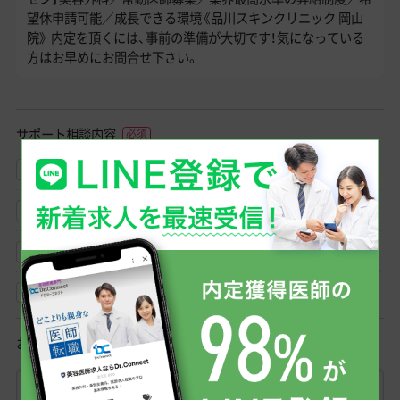
望休申請可能／成長できる環境《品川スキンクリニック 岡山
院》 内定を頂くには、事前の準備が大切です！気になっている
方はお早めにお問合せ下さい。
サポート相談内容
求人紹介
転職相談
クリニック見学相談
その他
お名前