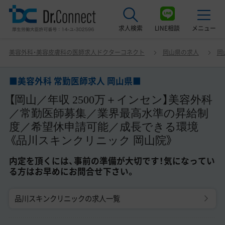
求人検索
LINE相談
メニュー
■美容外科 常勤医師求人 岡山県■ 【岡山／年収 2500万＋
美容外科・美容皮膚科の医師求人ドクターコネクト
岡山県の求人
岡
インセン】美容外科／常勤医師募集／業界最高水準の昇給
最近見た求人
制度／希望休申請可能／成長できる環境《品川スキンクリ
ニック 岡山院》 内定を頂くには、事前の準備が大切です！
■美容外科 常勤医師求人 岡山県■
美容クリニック見学ご希望の方はこちら
気になっている方はお早めにお問合せ下さい。
【岡山／年収 2500万＋インセン】美容外科
サービス紹介
／常勤医師募集／業界最高水準の昇給制
度／希望休申請可能／成長できる環境
ドクターコネクトの強み
《品川スキンクリニック 岡山院》
エージェント紹介
内定を頂くには、事前の準備が大切です！気になってい
る方はお早めにお問合せ下さい。
常勤求人一覧
品川スキンクリニックの求人一覧
非常勤・アルバイト求人一覧