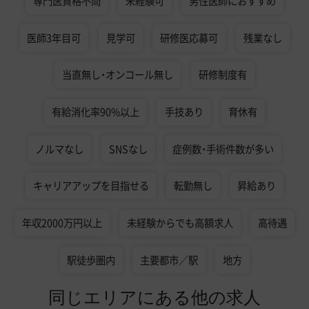
専門医資格不問
未経験可
男性医師におすすめ
医師3年目可
見学可
研修医応募可
残業なし
当直無し・オンコール無し
研修制度有
有給消化率90%以上
手技あり
育休有
ノルマなし
SNSなし
症例数・手術件数が多い
キャリアアップを目指せる
転勤無し
昇給あり
年収2000万円以上
未経験からでも高額求人
高待遇
駅徒歩圏内
主要都市／駅
地方
同じエリアにある他の求人