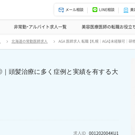
メール相談
LINE相談
美
美容皮膚科の医師転職体験談
非常勤・アルバイト求人一覧
ドクターコネクトの強み
美容クリニックインタビュー
エージェント紹介
美容医療医師の転職お役立
A】未経験可｜研修制度あり◎｜頭髪治療に多く症例と実績を有する大手AGA
人
北海道の常勤医師求人
AGA 医師求人 転職 【札幌｜AGA】未経験
り◎｜頭髪治療に多く症例と実績を有する大
求人ID
001202004KU1