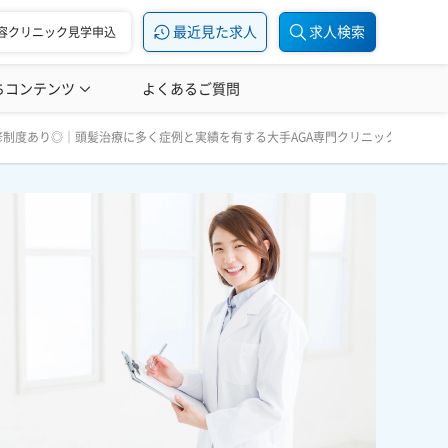
最近見た求人
求人検索
容クリニック見学申込
ちコンテンツ
美容医療の転職お役立ち記事
よくあるご質問
美容医療辞典
専門クリニック 美容治療経験者優遇｜北海道 札幌
可｜研修制度あり◎｜頭髪治療に多く症例と実績を有する大手AGA専門クリニック 美容治