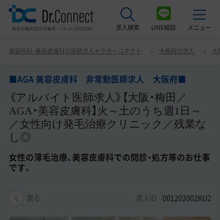
求人検索
LINE相談
メニュー
■AGA 美容皮膚科 非常勤医師求人 大阪府■ 《アルバ
美容外科・美容皮膚科の医師求人ドクターコネクト
大阪府の求人
大
イト医師求人》【大阪・梅田／AGA・美容皮膚科】火～土のう
最近見た求人
ち週1日～／女性向け発毛治療クリニック／残業なし◎ 女
性の薄毛治療、美容皮膚科での問診・処方等のお仕事です。
■AGA 美容皮膚科 非常勤医師求人 大阪府■
美容クリニック見学ご希望の方はこちら
《アルバイト医師求人》【大阪・梅田／
サービス紹介
AGA・美容皮膚科】火～土のうち週1日～
／女性向け発毛治療クリニック／残業な
ドクターコネクトの強み
し◎
エージェント紹介
女性の薄毛治療、美容皮膚科での問診・処方等のお仕事
です。
常勤求人一覧
非常勤・アルバイト求人一覧
求人ID
001202002KU2
戻る