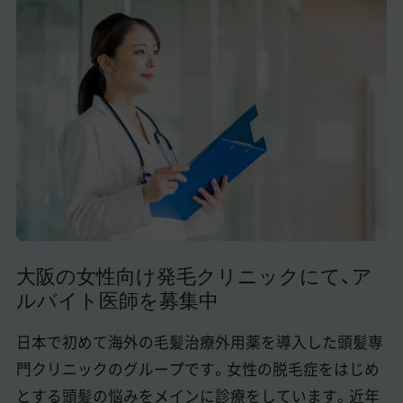
美容医療医師の転職お役立ちコンテンツ
美容クリニック見学・研修情報
美容外科・美容皮膚科の医師転職体験談
美容クリニックインタビュー
美容医療の転職お役立ち記事
美容医療辞典
よくあるご質問
大阪の女性向け発毛クリニックにて、ア
ルバイト医師を募集中
医師採用ご担当者様・その他問い合わせ
日本で初めて海外の毛髪治療外用薬を導入した頭髪専
門クリニックのグループです。女性の脱毛症をはじめ
とする頭髪の悩みをメインに診療をしています。近年