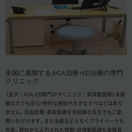
美容医療医師の転職お役立ちコンテンツ
美容クリニック見学・研修情報
美容外科・美容皮膚科の医師転職体験談
美容クリニックインタビュー
美容医療の転職お役立ち記事
美容医療辞典
全国に展開するAGA治療・ED治療の専門
クリニック
よくあるご質問
《金沢｜AGA・ED専門のクリニック｜非常勤医師》未経
医師採用ご担当者様・その他問い合わせ
験の方でも安心！特別な施術や大きなオペなどはあり
ません。自由診療・美容医療を未経験の先生でもご勤
務いただけます。また当直などもなくプライベートも
充実。弊社から入力された常勤・非常勤医師も皆様長