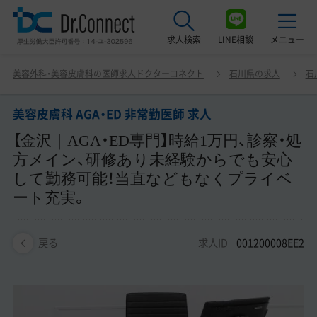
求人検索
LINE相談
メニュー
美容皮膚科 AGA・ED 非常勤医師 求人 【金沢｜AGA・ED専
美容外科・美容皮膚科の医師求人ドクターコネクト
石川県の求人
石
門】時給1万円、診察・処方メイン、研修あり未経験からでも
最近見た求人
安心して勤務可能！当直などもなくプライベート充実。
美容皮膚科 AGA・ED 非常勤医師 求人
美容クリニック見学ご希望の方はこちら
【金沢｜AGA・ED専門】時給1万円、診察・処
サービス紹介
方メイン、研修あり未経験からでも安心
して勤務可能！当直などもなくプライベ
ドクターコネクトの強み
ート充実。
エージェント紹介
求人ID
001200008EE2
戻る
常勤求人一覧
非常勤・アルバイト求人一覧